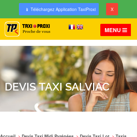
📱 Téléchargez Application TaxiProxi
X
MENU
DEVIS TAXI SALVIAC
Accueil
>
Devis Taxi Midi Pyrénées
>
Devis Taxi Lot
>
Taxis