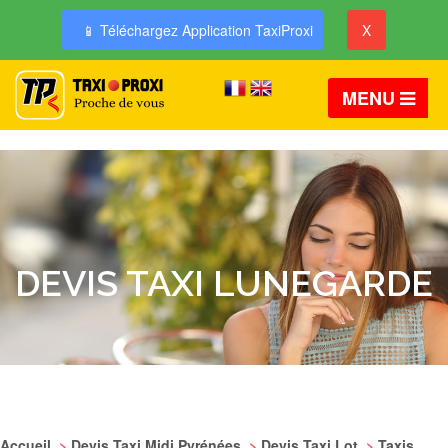
📱 Téléchargez Application TaxiProxi
X
MENU
DEVIS TAXI LUNEGARDE
Accueil
>
Devis Taxi Midi Pyrénées
>
Devis Taxi Lot
>
Taxis