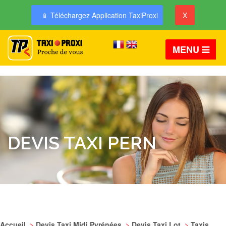
📱 Téléchargez Application TaxiProxi
X
MENU
DEVIS TAXI PERN
Accueil
>
Devis Taxi Midi Pyrénées
>
Devis Taxi Lot
>
Taxis