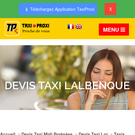
📱 Téléchargez Application TaxiProxi
X
MENU
DEVIS TAXI LALBENQUE
Accueil
>
Devis Taxi Midi Pyrénées
>
Devis Taxi Lot
>
Taxis