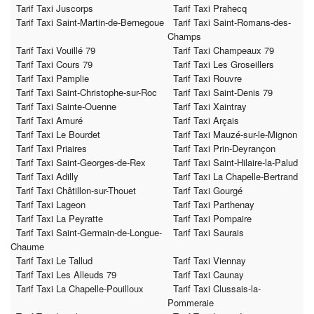
Tarif Taxi Juscorps
Tarif Taxi Prahecq
Tarif Taxi Saint-Martin-de-Bernegoue
Tarif Taxi Saint-Romans-des-
Champs
Tarif Taxi Vouillé 79
Tarif Taxi Champeaux 79
Tarif Taxi Cours 79
Tarif Taxi Les Groseillers
Tarif Taxi Pamplie
Tarif Taxi Rouvre
Tarif Taxi Saint-Christophe-sur-Roc
Tarif Taxi Saint-Denis 79
Tarif Taxi Sainte-Ouenne
Tarif Taxi Xaintray
Tarif Taxi Amuré
Tarif Taxi Arçais
Tarif Taxi Le Bourdet
Tarif Taxi Mauzé-sur-le-Mignon
Tarif Taxi Priaires
Tarif Taxi Prin-Deyrançon
Tarif Taxi Saint-Georges-de-Rex
Tarif Taxi Saint-Hilaire-la-Palud
Tarif Taxi Adilly
Tarif Taxi La Chapelle-Bertrand
Tarif Taxi Châtillon-sur-Thouet
Tarif Taxi Gourgé
Tarif Taxi Lageon
Tarif Taxi Parthenay
Tarif Taxi La Peyratte
Tarif Taxi Pompaire
Tarif Taxi Saint-Germain-de-Longue-
Tarif Taxi Saurais
Chaume
Tarif Taxi Le Tallud
Tarif Taxi Viennay
Tarif Taxi Les Alleuds 79
Tarif Taxi Caunay
Tarif Taxi La Chapelle-Pouilloux
Tarif Taxi Clussais-la-
Pommeraie