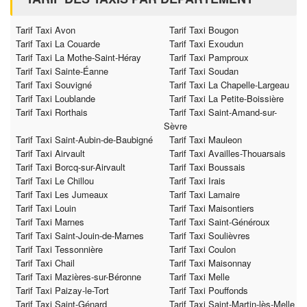
Tarif Taxi Avon
Tarif Taxi Bougon
Tarif Taxi La Couarde
Tarif Taxi Exoudun
Tarif Taxi La Mothe-Saint-Héray
Tarif Taxi Pamproux
Tarif Taxi Sainte-Éanne
Tarif Taxi Soudan
Tarif Taxi Souvigné
Tarif Taxi La Chapelle-Largeau
Tarif Taxi Loublande
Tarif Taxi La Petite-Boissière
Tarif Taxi Rorthais
Tarif Taxi Saint-Amand-sur-
Sèvre
Tarif Taxi Saint-Aubin-de-Baubigné
Tarif Taxi Mauleon
Tarif Taxi Airvault
Tarif Taxi Availles-Thouarsais
Tarif Taxi Borcq-sur-Airvault
Tarif Taxi Boussais
Tarif Taxi Le Chillou
Tarif Taxi Irais
Tarif Taxi Les Jumeaux
Tarif Taxi Lamaire
Tarif Taxi Louin
Tarif Taxi Maisontiers
Tarif Taxi Marnes
Tarif Taxi Saint-Généroux
Tarif Taxi Saint-Jouin-de-Marnes
Tarif Taxi Soulièvres
Tarif Taxi Tessonnière
Tarif Taxi Coulon
Tarif Taxi Chail
Tarif Taxi Maisonnay
Tarif Taxi Mazières-sur-Béronne
Tarif Taxi Melle
Tarif Taxi Paizay-le-Tort
Tarif Taxi Pouffonds
Tarif Taxi Saint-Génard
Tarif Taxi Saint-Martin-lès-Melle