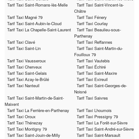
Tarif Taxi Saint-Romans-lès-Melle
Tarif Taxi Saint-Vincent-la-
Châtre
Tarif Taxi Magné 79
Tarif Taxi Fénery
Tarif Taxi Saint-Aubin-le-Cloud
Tarif Taxi Courlay
Tarif Taxi La Chapelle-Saint-Laurent
Tarif Taxi Beaulieu-sous-
Parthenay
Tarif Taxi Clavé
Tarif Taxi Reffannes
Tarif Taxi Saint-Lin
Tarif Taxi Saint-Martin-du-
Fouilloux 79
Tarif Taxi Vausseroux
Tarif Taxi Vautebis
Tarif Taxi Cherveux
Tarif Taxi Échiré
Tarif Taxi Saint-Gelais
Tarif Taxi Saint-Maxire
Tarif Taxi Azay-le-Brûlé
Tarif Taxi Exireuil
Tarif Taxi Nanteuil
Tarif Taxi Saint-Georges-de-
Noisné
Tarif Taxi Saint-Martin-de-Saint-
Tarif Taxi Saivres
Maixent
Tarif Taxi La Ferrière-en-Parthenay
Tarif Taxi Lhoumois
Tarif Taxi Oroux
Tarif Taxi Pressigny 79
Tarif Taxi Thénezay
Tarif Taxi La Forêt-sur-Sèvre
Tarif Taxi Montigny 79
Tarif Taxi Saint-André-sur-Sèvre
Tarif Taxi Saint-Jouin-de-Milly
Tarif Taxi Saint-Marsault