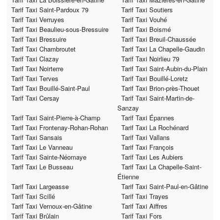
Tarif Taxi Saint-Pardoux 79
Tarif Taxi Soutiers
Tarif Taxi Verruyes
Tarif Taxi Vouhé
Tarif Taxi Beaulieu-sous-Bressuire
Tarif Taxi Boismé
Tarif Taxi Bressuire
Tarif Taxi Breuil-Chaussée
Tarif Taxi Chambroutet
Tarif Taxi La Chapelle-Gaudin
Tarif Taxi Clazay
Tarif Taxi Noirlieu 79
Tarif Taxi Noirterre
Tarif Taxi Saint-Aubin-du-Plain
Tarif Taxi Terves
Tarif Taxi Bouillé-Loretz
Tarif Taxi Bouillé-Saint-Paul
Tarif Taxi Brion-près-Thouet
Tarif Taxi Cersay
Tarif Taxi Saint-Martin-de-
Sanzay
Tarif Taxi Saint-Pierre-à-Champ
Tarif Taxi Épannes
Tarif Taxi Frontenay-Rohan-Rohan
Tarif Taxi La Rochénard
Tarif Taxi Sansais
Tarif Taxi Vallans
Tarif Taxi Le Vanneau
Tarif Taxi François
Tarif Taxi Sainte-Néomaye
Tarif Taxi Les Aubiers
Tarif Taxi Le Busseau
Tarif Taxi La Chapelle-Saint-
Étienne
Tarif Taxi Largeasse
Tarif Taxi Saint-Paul-en-Gâtine
Tarif Taxi Scillé
Tarif Taxi Trayes
Tarif Taxi Vernoux-en-Gâtine
Tarif Taxi Aiffres
Tarif Taxi Brûlain
Tarif Taxi Fors