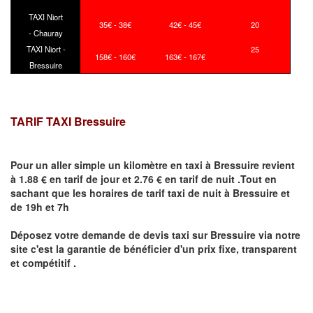
TAXI Niort
35€ - 38€
42€ - 45€
20
- Chauray
TAXI Niort -
25
158€ - 160€
163€ - 167€
Bressuire
TARIF TAXI Bressuire
Pour un aller simple un kilomètre en taxi à
Bressuire
revient
à 1.88 € en tarif de jour et 2.76 € en tarif de nuit .Tout en
sachant que les horaires de tarif taxi de nuit à
Bressuire
et
de 19h et 7h
Déposez votre demande de devis taxi sur
Bressuire
via notre
site
c'est la garantie de bénéficier
d'un prix fixe, transparent
et compétitif .