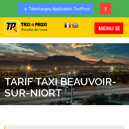
📱 Téléchargez Application TaxiProxi
X
MENU
TARIF TAXI BEAUVOIR-
SUR-NIORT