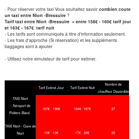
- Pour réserver votre taxi Vous souhaitez savoir
combien coute
un taxi entre Niort -Bressuire
?
Tarif taxi entre Niort -Bressuire = entre 158€ - 160€ tarif jour
et 163€ - 167€ tarif nuit
- Les tarifs sont communiqués à titre d'information seulement.
- Les frais d'approche (Si réservation) et les suppléments
baggages sont à ajouter
- Utilisez notre simulateur de tarif pour estimer.
Nombre de
Tarif Estimé Jour
Tarif Estimé Nuit
chauffeur Disponible
TAXI Niort
- Aéroport de
187€ - 190€
194€ -197€
27
Poitiers-Biard
TAXI Niort - Gare de
10€ - 13€
17€ - 20€
25
Niort