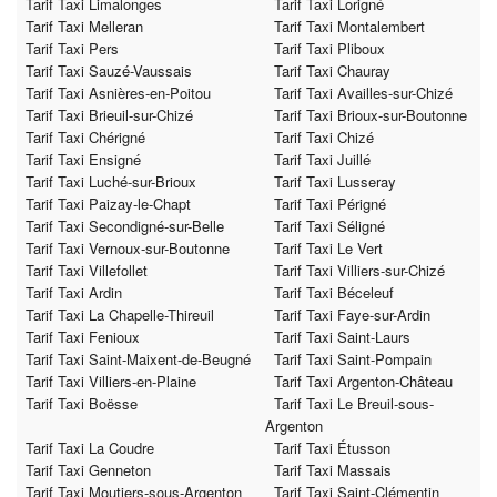
Tarif Taxi Limalonges
Tarif Taxi Lorigné
Tarif Taxi Melleran
Tarif Taxi Montalembert
Tarif Taxi Pers
Tarif Taxi Pliboux
Tarif Taxi Sauzé-Vaussais
Tarif Taxi Chauray
Tarif Taxi Asnières-en-Poitou
Tarif Taxi Availles-sur-Chizé
Tarif Taxi Brieuil-sur-Chizé
Tarif Taxi Brioux-sur-Boutonne
Tarif Taxi Chérigné
Tarif Taxi Chizé
Tarif Taxi Ensigné
Tarif Taxi Juillé
Tarif Taxi Luché-sur-Brioux
Tarif Taxi Lusseray
Tarif Taxi Paizay-le-Chapt
Tarif Taxi Périgné
Tarif Taxi Secondigné-sur-Belle
Tarif Taxi Séligné
Tarif Taxi Vernoux-sur-Boutonne
Tarif Taxi Le Vert
Tarif Taxi Villefollet
Tarif Taxi Villiers-sur-Chizé
Tarif Taxi Ardin
Tarif Taxi Béceleuf
Tarif Taxi La Chapelle-Thireuil
Tarif Taxi Faye-sur-Ardin
Tarif Taxi Fenioux
Tarif Taxi Saint-Laurs
Tarif Taxi Saint-Maixent-de-Beugné
Tarif Taxi Saint-Pompain
Tarif Taxi Villiers-en-Plaine
Tarif Taxi Argenton-Château
Tarif Taxi Boësse
Tarif Taxi Le Breuil-sous-
Argenton
Tarif Taxi La Coudre
Tarif Taxi Étusson
Tarif Taxi Genneton
Tarif Taxi Massais
Tarif Taxi Moutiers-sous-Argenton
Tarif Taxi Saint-Clémentin