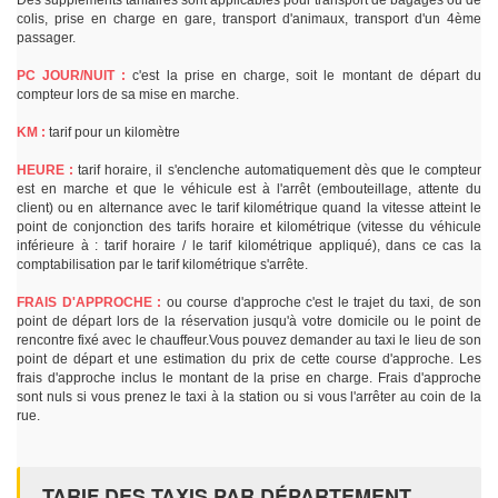
Des suppléments tarifaires sont applicables pour transport de bagages ou de
colis, prise en charge en gare, transport d'animaux, transport d'un 4ème
passager.
PC JOUR/NUIT :
c'est la prise en charge, soit le montant de départ du
compteur lors de sa mise en marche.
KM :
tarif pour un kilomètre
HEURE :
tarif horaire, il s'enclenche automatiquement dès que le compteur
est en marche et que le véhicule est à l'arrêt (embouteillage, attente du
client) ou en alternance avec le tarif kilométrique quand la vitesse atteint le
point de conjonction des tarifs horaire et kilométrique (vitesse du véhicule
inférieure à : tarif horaire / le tarif kilométrique appliqué), dans ce cas la
comptabilisation par le tarif kilométrique s'arrête.
FRAIS D'APPROCHE :
ou course d'approche c'est le trajet du taxi, de son
point de départ lors de la réservation jusqu'à votre domicile ou le point de
rencontre fixé avec le chauffeur.Vous pouvez demander au taxi le lieu de son
point de départ et une estimation du prix de cette course d'approche. Les
frais d'approche inclus le montant de la prise en charge. Frais d'approche
sont nuls si vous prenez le taxi à la station ou si vous l'arrêter au coin de la
rue.
TARIF DES TAXIS PAR DÉPARTEMENT