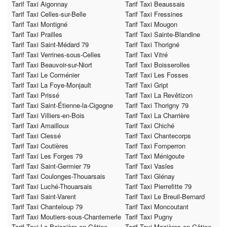
Tarif Taxi Aigonnay
Tarif Taxi Beaussais
Tarif Taxi Celles-sur-Belle
Tarif Taxi Fressines
Tarif Taxi Montigné
Tarif Taxi Mougon
Tarif Taxi Prailles
Tarif Taxi Sainte-Blandine
Tarif Taxi Saint-Médard 79
Tarif Taxi Thorigné
Tarif Taxi Verrines-sous-Celles
Tarif Taxi Vitré
Tarif Taxi Beauvoir-sur-Niort
Tarif Taxi Boisserolles
Tarif Taxi Le Corménier
Tarif Taxi Les Fosses
Tarif Taxi La Foye-Monjault
Tarif Taxi Gript
Tarif Taxi Prissé
Tarif Taxi La Revêtizon
Tarif Taxi Saint-Étienne-la-Cigogne
Tarif Taxi Thorigny 79
Tarif Taxi Villiers-en-Bois
Tarif Taxi La Charrière
Tarif Taxi Amailloux
Tarif Taxi Chiché
Tarif Taxi Clessé
Tarif Taxi Chantecorps
Tarif Taxi Coutières
Tarif Taxi Fomperron
Tarif Taxi Les Forges 79
Tarif Taxi Ménigoute
Tarif Taxi Saint-Germier 79
Tarif Taxi Vasles
Tarif Taxi Coulonges-Thouarsais
Tarif Taxi Glénay
Tarif Taxi Luché-Thouarsais
Tarif Taxi Pierrefitte 79
Tarif Taxi Saint-Varent
Tarif Taxi Le Breuil-Bernard
Tarif Taxi Chanteloup 79
Tarif Taxi Moncoutant
Tarif Taxi Moutiers-sous-Chantemerle
Tarif Taxi Pugny
Tarif Taxi La Boissière-en-Gâtine
Tarif Taxi Mazières-en-Gâtine