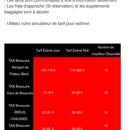
- Les tarifs sont communiqués à titre d'information seulement.
- Les frais d'approche (Si réservation) et les suppléments
baggages sont à ajouter
- Utilisez notre simulateur de tarif pour estimer.
Nombre de
Tarif Estimé Jour
Tarif Estimé Nuit
chauffeur Disponible
TAXI Bressuire
- Aéroport de
100-110 €
115-220 €
12
Poitiers-Biard
TAXI Bressuire
15-18 €
20-25 €
12
- Gare de Bressuire
TAXI Bressuire
- BREUIL
22-25 €
28-32 €
12
CHAUSSEE
TAXI Bressuire
12
20-25 €
25-30 €