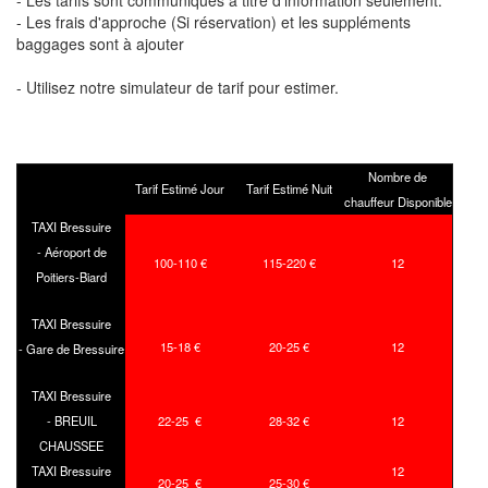
- Les tarifs sont communiqués à titre d'information seulement.
- Les frais d'approche (Si réservation) et les suppléments
baggages sont à ajouter
- Utilisez notre simulateur de tarif pour estimer.
Nombre de
Tarif Estimé Jour
Tarif Estimé Nuit
chauffeur Disponible
TAXI Bressuire
- Aéroport de
100-110 €
115-220 €
12
Poitiers-Biard
TAXI Bressuire
15-18 €
20-25 €
12
- Gare de Bressuire
TAXI Bressuire
- BREUIL
22-25 €
28-32 €
12
CHAUSSEE
TAXI Bressuire
12
20-25 €
25-30 €