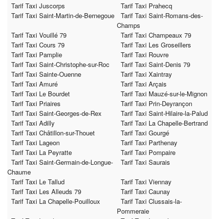
Tarif Taxi Juscorps
Tarif Taxi Prahecq
Tarif Taxi Saint-Martin-de-Bernegoue
Tarif Taxi Saint-Romans-des-
Champs
Tarif Taxi Vouillé 79
Tarif Taxi Champeaux 79
Tarif Taxi Cours 79
Tarif Taxi Les Groseillers
Tarif Taxi Pamplie
Tarif Taxi Rouvre
Tarif Taxi Saint-Christophe-sur-Roc
Tarif Taxi Saint-Denis 79
Tarif Taxi Sainte-Ouenne
Tarif Taxi Xaintray
Tarif Taxi Amuré
Tarif Taxi Arçais
Tarif Taxi Le Bourdet
Tarif Taxi Mauzé-sur-le-Mignon
Tarif Taxi Priaires
Tarif Taxi Prin-Deyrançon
Tarif Taxi Saint-Georges-de-Rex
Tarif Taxi Saint-Hilaire-la-Palud
Tarif Taxi Adilly
Tarif Taxi La Chapelle-Bertrand
Tarif Taxi Châtillon-sur-Thouet
Tarif Taxi Gourgé
Tarif Taxi Lageon
Tarif Taxi Parthenay
Tarif Taxi La Peyratte
Tarif Taxi Pompaire
Tarif Taxi Saint-Germain-de-Longue-
Tarif Taxi Saurais
Chaume
Tarif Taxi Le Tallud
Tarif Taxi Viennay
Tarif Taxi Les Alleuds 79
Tarif Taxi Caunay
Tarif Taxi La Chapelle-Pouilloux
Tarif Taxi Clussais-la-
Pommeraie