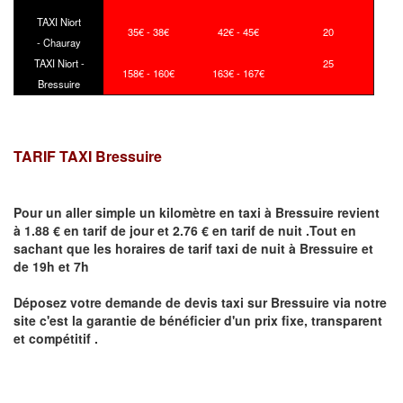
TAXI Niort
35€ - 38€
42€ - 45€
20
- Chauray
TAXI Niort -
25
158€ - 160€
163€ - 167€
Bressuire
TARIF TAXI Bressuire
Pour un aller simple un kilomètre en taxi à
Bressuire
revient
à 1.88 € en tarif de jour et 2.76 € en tarif de nuit .Tout en
sachant que les horaires de tarif taxi de nuit à
Bressuire
et
de 19h et 7h
Déposez votre demande de devis taxi sur
Bressuire
via notre
site
c'est la garantie de bénéficier
d'un prix fixe, transparent
et compétitif .