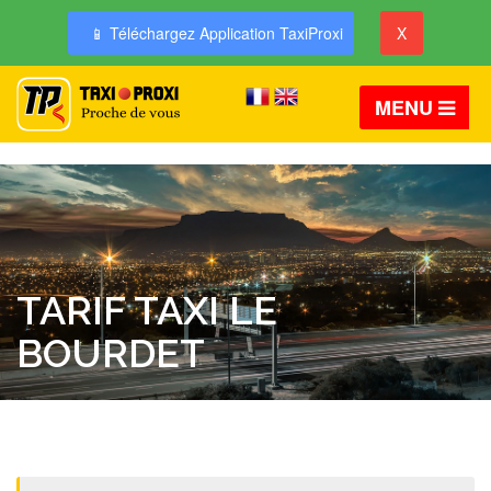
📱 Téléchargez Application TaxiProxi
X
MENU
TARIF TAXI LE
BOURDET