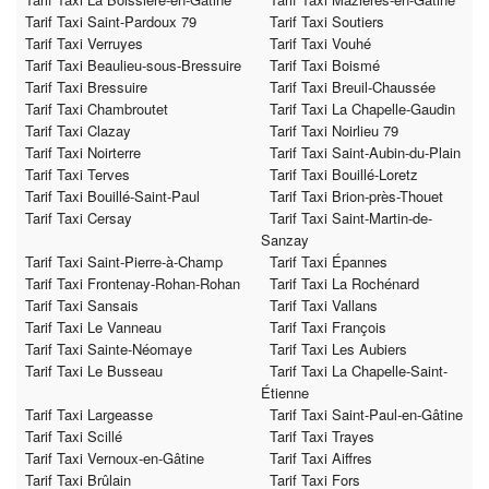
Tarif Taxi Saint-Pardoux 79
Tarif Taxi Soutiers
Tarif Taxi Verruyes
Tarif Taxi Vouhé
Tarif Taxi Beaulieu-sous-Bressuire
Tarif Taxi Boismé
Tarif Taxi Bressuire
Tarif Taxi Breuil-Chaussée
Tarif Taxi Chambroutet
Tarif Taxi La Chapelle-Gaudin
Tarif Taxi Clazay
Tarif Taxi Noirlieu 79
Tarif Taxi Noirterre
Tarif Taxi Saint-Aubin-du-Plain
Tarif Taxi Terves
Tarif Taxi Bouillé-Loretz
Tarif Taxi Bouillé-Saint-Paul
Tarif Taxi Brion-près-Thouet
Tarif Taxi Cersay
Tarif Taxi Saint-Martin-de-
Sanzay
Tarif Taxi Saint-Pierre-à-Champ
Tarif Taxi Épannes
Tarif Taxi Frontenay-Rohan-Rohan
Tarif Taxi La Rochénard
Tarif Taxi Sansais
Tarif Taxi Vallans
Tarif Taxi Le Vanneau
Tarif Taxi François
Tarif Taxi Sainte-Néomaye
Tarif Taxi Les Aubiers
Tarif Taxi Le Busseau
Tarif Taxi La Chapelle-Saint-
Étienne
Tarif Taxi Largeasse
Tarif Taxi Saint-Paul-en-Gâtine
Tarif Taxi Scillé
Tarif Taxi Trayes
Tarif Taxi Vernoux-en-Gâtine
Tarif Taxi Aiffres
Tarif Taxi Brûlain
Tarif Taxi Fors