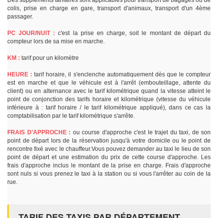
Des suppléments tarifaires sont applicables pour transport de bagages ou de
colis, prise en charge en gare, transport d'animaux, transport d'un 4ème
passager.
PC JOUR/NUIT :
c'est la prise en charge, soit le montant de départ du
compteur lors de sa mise en marche.
KM :
tarif pour un kilomètre
HEURE :
tarif horaire, il s'enclenche automatiquement dès que le compteur
est en marche et que le véhicule est à l'arrêt (embouteillage, attente du
client) ou en alternance avec le tarif kilométrique quand la vitesse atteint le
point de conjonction des tarifs horaire et kilométrique (vitesse du véhicule
inférieure à : tarif horaire / le tarif kilométrique appliqué), dans ce cas la
comptabilisation par le tarif kilométrique s'arrête.
FRAIS D'APPROCHE :
ou course d'approche c'est le trajet du taxi, de son
point de départ lors de la réservation jusqu'à votre domicile ou le point de
rencontre fixé avec le chauffeur.Vous pouvez demander au taxi le lieu de son
point de départ et une estimation du prix de cette course d'approche. Les
frais d'approche inclus le montant de la prise en charge. Frais d'approche
sont nuls si vous prenez le taxi à la station ou si vous l'arrêter au coin de la
rue.
TARIF DES TAXIS PAR DÉPARTEMENT