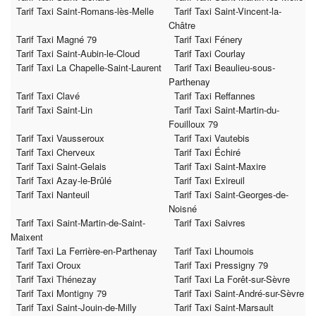
Tarif Taxi Saint-Romans-lès-Melle
Tarif Taxi Saint-Vincent-la-
Châtre
Tarif Taxi Magné 79
Tarif Taxi Fénery
Tarif Taxi Saint-Aubin-le-Cloud
Tarif Taxi Courlay
Tarif Taxi La Chapelle-Saint-Laurent
Tarif Taxi Beaulieu-sous-
Parthenay
Tarif Taxi Clavé
Tarif Taxi Reffannes
Tarif Taxi Saint-Lin
Tarif Taxi Saint-Martin-du-
Fouilloux 79
Tarif Taxi Vausseroux
Tarif Taxi Vautebis
Tarif Taxi Cherveux
Tarif Taxi Échiré
Tarif Taxi Saint-Gelais
Tarif Taxi Saint-Maxire
Tarif Taxi Azay-le-Brûlé
Tarif Taxi Exireuil
Tarif Taxi Nanteuil
Tarif Taxi Saint-Georges-de-
Noisné
Tarif Taxi Saint-Martin-de-Saint-
Tarif Taxi Saivres
Maixent
Tarif Taxi La Ferrière-en-Parthenay
Tarif Taxi Lhoumois
Tarif Taxi Oroux
Tarif Taxi Pressigny 79
Tarif Taxi Thénezay
Tarif Taxi La Forêt-sur-Sèvre
Tarif Taxi Montigny 79
Tarif Taxi Saint-André-sur-Sèvre
Tarif Taxi Saint-Jouin-de-Milly
Tarif Taxi Saint-Marsault