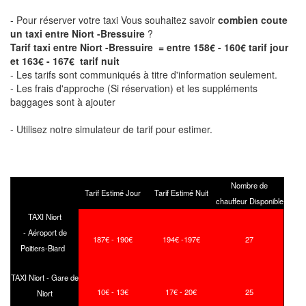
- Pour réserver votre taxi Vous souhaitez savoir
combien coute
un taxi entre Niort -Bressuire
?
Tarif taxi entre Niort -Bressuire = entre 158€ - 160€ tarif jour
et 163€ - 167€ tarif nuit
- Les tarifs sont communiqués à titre d'information seulement.
- Les frais d'approche (Si réservation) et les suppléments
baggages sont à ajouter
- Utilisez notre simulateur de tarif pour estimer.
Nombre de
Tarif Estimé Jour
Tarif Estimé Nuit
chauffeur Disponible
TAXI Niort
- Aéroport de
187€ - 190€
194€ -197€
27
Poitiers-Biard
TAXI Niort - Gare de
10€ - 13€
17€ - 20€
25
Niort