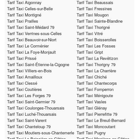
Tarif Taxi Aigonnay
Tarif Taxi Beaussais
Tarif Taxi Celles-sur-Belle
Tarif Taxi Fressines
Tarif Taxi Montigné
Tarif Taxi Mougon
Tarif Taxi Prailles
Tarif Taxi Sainte-Blandine
Tarif Taxi Saint-Médard 79
Tarif Taxi Thorigné
Tarif Taxi Verrines-sous-Celles
Tarif Taxi Vitré
Tarif Taxi Beauvoir-sur-Niort
Tarif Taxi Boisserolles
Tarif Taxi Le Corménier
Tarif Taxi Les Fosses
Tarif Taxi La Foye-Monjault
Tarif Taxi Gript
Tarif Taxi Prissé
Tarif Taxi La Revêtizon
Tarif Taxi Saint-Étienne-la-Cigogne
Tarif Taxi Thorigny 79
Tarif Taxi Villiers-en-Bois
Tarif Taxi La Charrière
Tarif Taxi Amailloux
Tarif Taxi Chiché
Tarif Taxi Clessé
Tarif Taxi Chantecorps
Tarif Taxi Coutières
Tarif Taxi Fomperron
Tarif Taxi Les Forges 79
Tarif Taxi Ménigoute
Tarif Taxi Saint-Germier 79
Tarif Taxi Vasles
Tarif Taxi Coulonges-Thouarsais
Tarif Taxi Glénay
Tarif Taxi Luché-Thouarsais
Tarif Taxi Pierrefitte 79
Tarif Taxi Saint-Varent
Tarif Taxi Le Breuil-Bernard
Tarif Taxi Chanteloup 79
Tarif Taxi Moncoutant
Tarif Taxi Moutiers-sous-Chantemerle
Tarif Taxi Pugny
Tarif Taxi La Boissière-en-Gâtine
Tarif Taxi Mazières-en-Gâtine