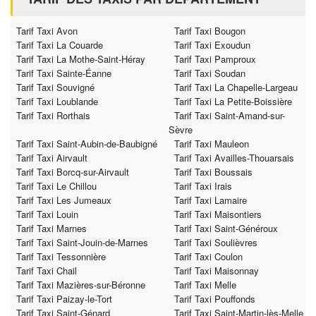
Tarif Taxi Avon
Tarif Taxi Bougon
Tarif Taxi La Couarde
Tarif Taxi Exoudun
Tarif Taxi La Mothe-Saint-Héray
Tarif Taxi Pamproux
Tarif Taxi Sainte-Éanne
Tarif Taxi Soudan
Tarif Taxi Souvigné
Tarif Taxi La Chapelle-Largeau
Tarif Taxi Loublande
Tarif Taxi La Petite-Boissière
Tarif Taxi Rorthais
Tarif Taxi Saint-Amand-sur-
Sèvre
Tarif Taxi Saint-Aubin-de-Baubigné
Tarif Taxi Mauleon
Tarif Taxi Airvault
Tarif Taxi Availles-Thouarsais
Tarif Taxi Borcq-sur-Airvault
Tarif Taxi Boussais
Tarif Taxi Le Chillou
Tarif Taxi Irais
Tarif Taxi Les Jumeaux
Tarif Taxi Lamaire
Tarif Taxi Louin
Tarif Taxi Maisontiers
Tarif Taxi Marnes
Tarif Taxi Saint-Généroux
Tarif Taxi Saint-Jouin-de-Marnes
Tarif Taxi Soulièvres
Tarif Taxi Tessonnière
Tarif Taxi Coulon
Tarif Taxi Chail
Tarif Taxi Maisonnay
Tarif Taxi Mazières-sur-Béronne
Tarif Taxi Melle
Tarif Taxi Paizay-le-Tort
Tarif Taxi Pouffonds
Tarif Taxi Saint-Génard
Tarif Taxi Saint-Martin-lès-Melle