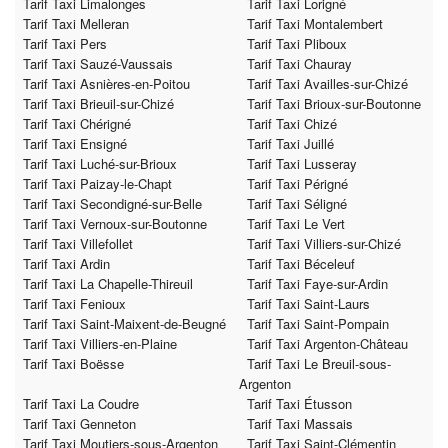
Tarif Taxi Limalonges
Tarif Taxi Lorigné
Tarif Taxi Melleran
Tarif Taxi Montalembert
Tarif Taxi Pers
Tarif Taxi Pliboux
Tarif Taxi Sauzé-Vaussais
Tarif Taxi Chauray
Tarif Taxi Asnières-en-Poitou
Tarif Taxi Availles-sur-Chizé
Tarif Taxi Brieuil-sur-Chizé
Tarif Taxi Brioux-sur-Boutonne
Tarif Taxi Chérigné
Tarif Taxi Chizé
Tarif Taxi Ensigné
Tarif Taxi Juillé
Tarif Taxi Luché-sur-Brioux
Tarif Taxi Lusseray
Tarif Taxi Paizay-le-Chapt
Tarif Taxi Périgné
Tarif Taxi Secondigné-sur-Belle
Tarif Taxi Séligné
Tarif Taxi Vernoux-sur-Boutonne
Tarif Taxi Le Vert
Tarif Taxi Villefollet
Tarif Taxi Villiers-sur-Chizé
Tarif Taxi Ardin
Tarif Taxi Béceleuf
Tarif Taxi La Chapelle-Thireuil
Tarif Taxi Faye-sur-Ardin
Tarif Taxi Fenioux
Tarif Taxi Saint-Laurs
Tarif Taxi Saint-Maixent-de-Beugné
Tarif Taxi Saint-Pompain
Tarif Taxi Villiers-en-Plaine
Tarif Taxi Argenton-Château
Tarif Taxi Boësse
Tarif Taxi Le Breuil-sous-
Argenton
Tarif Taxi La Coudre
Tarif Taxi Étusson
Tarif Taxi Genneton
Tarif Taxi Massais
Tarif Taxi Moutiers-sous-Argenton
Tarif Taxi Saint-Clémentin