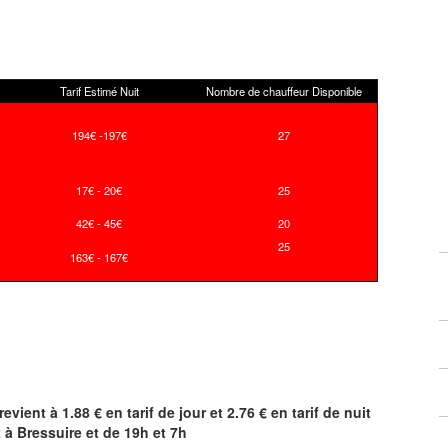
Tarif Estimé Nuit
Nombre de chauffeur Disponible
194€ -197€
27
17€ - 20€
25
42€ - 45€
20
25
163€ - 167€
revient à 1.88 € en tarif de jour et 2.76 € en tarif de nuit
t à
Bressuire
et de 19h et 7h