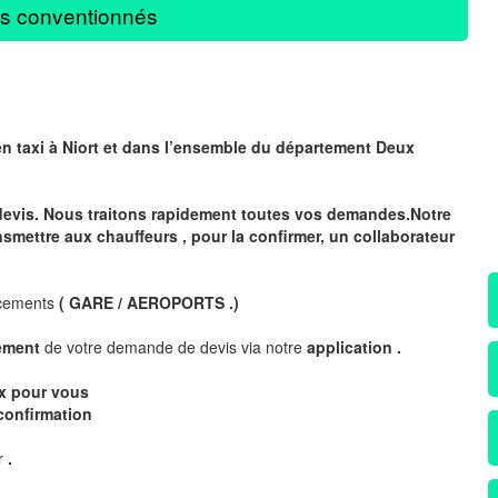
s conventionnés
en taxi à Niort et dans l’ensemble du département
Deux
devis. Nous traitons rapidement toutes vos demandes.Notre
nsmettre aux chauffeurs , pour la confirmer, un collaborateur
acements
( GARE / AEROPORTS .)
nément
de votre demande de devis via notre
application .
ix pour vous
confirmation
ur
.