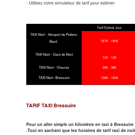
- Utilisez notre simulateur de tarif pour estimer.
Tarif Estimé Jour
TAXI Niort - Aéroport de Poitiers-
187€ - 190€
Biard
TAXI Niort - Gare de Niort
10€ - 13€
TAXI Niort - Chauray
35€ - 38€
TAXI Niort -Bressuire
158€ - 160€
TARIF TAXI Bressuire
Pour un aller simple un kilomètre en taxi à
Bressuire
.Tout en sachant que les horaires de tarif taxi de nui