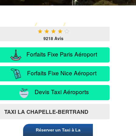
ACCUEIL
/
TARIF TAXI
/
SERVICE PASSAGER
★
★
★
★
★
9218 Avis
Forfaits Fixe Paris Aéroport
Forfaits Fixe Nice Aéroport
Devis Taxi Aéroports
nd
TAXI LA CHAPELLE-BERTRAND
Réserver un Taxi à La