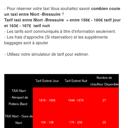
- Pour réserver votre taxi Vous souhaitez savoir
combien coute
un taxi entre Niort -Bressuire
?
Tarif taxi entre Niort -Bressuire = entre 158€ - 160€ tarif jour
et 163€ - 167€ tarif nuit
- Les tarifs sont communiqués à titre d'information seulement.
- Les frais d'approche (Si réservation) et les suppléments
baggages sont à ajouter
- Utilisez notre simulateur de tarif pour estimer.
Nombre de
Tarif Estimé Jour
Tarif Estimé Nuit
chauffeur Disponible
TAXI Niort
- Aéroport de
187€ - 190€
194€ -197€
27
Poitiers-Biard
TAXI Niort - Gare de
10€ - 13€
17€ - 20€
25
Niort