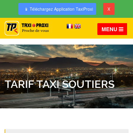
📱 Téléchargez Application TaxiProxi
X
MENU
TARIF TAXI SOUTIERS