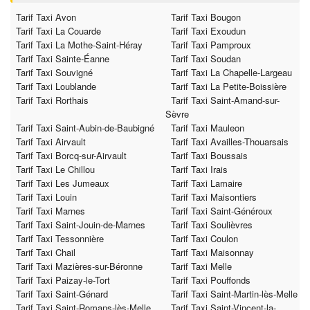
Tarif Taxi Avon
Tarif Taxi Bougon
Tarif Taxi La Couarde
Tarif Taxi Exoudun
Tarif Taxi La Mothe-Saint-Héray
Tarif Taxi Pamproux
Tarif Taxi Sainte-Éanne
Tarif Taxi Soudan
Tarif Taxi Souvigné
Tarif Taxi La Chapelle-Largeau
Tarif Taxi Loublande
Tarif Taxi La Petite-Boissière
Tarif Taxi Rorthais
Tarif Taxi Saint-Amand-sur-
Sèvre
Tarif Taxi Saint-Aubin-de-Baubigné
Tarif Taxi Mauleon
Tarif Taxi Airvault
Tarif Taxi Availles-Thouarsais
Tarif Taxi Borcq-sur-Airvault
Tarif Taxi Boussais
Tarif Taxi Le Chillou
Tarif Taxi Irais
Tarif Taxi Les Jumeaux
Tarif Taxi Lamaire
Tarif Taxi Louin
Tarif Taxi Maisontiers
Tarif Taxi Marnes
Tarif Taxi Saint-Généroux
Tarif Taxi Saint-Jouin-de-Marnes
Tarif Taxi Soulièvres
Tarif Taxi Tessonnière
Tarif Taxi Coulon
Tarif Taxi Chail
Tarif Taxi Maisonnay
Tarif Taxi Mazières-sur-Béronne
Tarif Taxi Melle
Tarif Taxi Paizay-le-Tort
Tarif Taxi Pouffonds
Tarif Taxi Saint-Génard
Tarif Taxi Saint-Martin-lès-Melle
Tarif Taxi Saint-Romans-lès-Melle
Tarif Taxi Saint-Vincent-la-