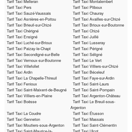
Tarif Taxi Melleran
Tarif Taxi Montalembert
Tarif Taxi Pers
Tarif Taxi Pliboux
Tarif Taxi Sauzé-Vaussais
Tarif Taxi Chauray
Tarif Taxi Asnières-en-Poitou
Tarif Taxi Availles-sur-Chizé
Tarif Taxi Brieuil-sur-Chizé
Tarif Taxi Brioux-sur-Boutonne
Tarif Taxi Chérigné
Tarif Taxi Chizé
Tarif Taxi Ensigné
Tarif Taxi Juillé
Tarif Taxi Luché-sur-Brioux
Tarif Taxi Lusseray
Tarif Taxi Paizay-le-Chapt
Tarif Taxi Périgné
Tarif Taxi Secondigné-sur-Belle
Tarif Taxi Séligné
Tarif Taxi Vernoux-sur-Boutonne
Tarif Taxi Le Vert
Tarif Taxi Villefollet
Tarif Taxi Villiers-sur-Chizé
Tarif Taxi Ardin
Tarif Taxi Béceleuf
Tarif Taxi La Chapelle-Thireuil
Tarif Taxi Faye-sur-Ardin
Tarif Taxi Fenioux
Tarif Taxi Saint-Laurs
Tarif Taxi Saint-Maixent-de-Beugné
Tarif Taxi Saint-Pompain
Tarif Taxi Villiers-en-Plaine
Tarif Taxi Argenton-Château
Tarif Taxi Boësse
Tarif Taxi Le Breuil-sous-
Argenton
Tarif Taxi La Coudre
Tarif Taxi Étusson
Tarif Taxi Genneton
Tarif Taxi Massais
Tarif Taxi Moutiers-sous-Argenton
Tarif Taxi Saint-Clémentin
Tarif Taxi Saint-Maurice-la-
Tarif Taxi Ulcot