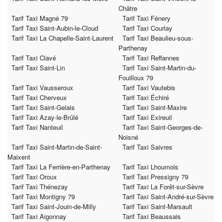
Châtre
Tarif Taxi Magné 79
Tarif Taxi Fénery
Tarif Taxi Saint-Aubin-le-Cloud
Tarif Taxi Courlay
Tarif Taxi La Chapelle-Saint-Laurent
Tarif Taxi Beaulieu-sous-
Parthenay
Tarif Taxi Clavé
Tarif Taxi Reffannes
Tarif Taxi Saint-Lin
Tarif Taxi Saint-Martin-du-
Fouilloux 79
Tarif Taxi Vausseroux
Tarif Taxi Vautebis
Tarif Taxi Cherveux
Tarif Taxi Échiré
Tarif Taxi Saint-Gelais
Tarif Taxi Saint-Maxire
Tarif Taxi Azay-le-Brûlé
Tarif Taxi Exireuil
Tarif Taxi Nanteuil
Tarif Taxi Saint-Georges-de-
Noisné
Tarif Taxi Saint-Martin-de-Saint-
Tarif Taxi Saivres
Maixent
Tarif Taxi La Ferrière-en-Parthenay
Tarif Taxi Lhoumois
Tarif Taxi Oroux
Tarif Taxi Pressigny 79
Tarif Taxi Thénezay
Tarif Taxi La Forêt-sur-Sèvre
Tarif Taxi Montigny 79
Tarif Taxi Saint-André-sur-Sèvre
Tarif Taxi Saint-Jouin-de-Milly
Tarif Taxi Saint-Marsault
Tarif Taxi Aigonnay
Tarif Taxi Beaussais