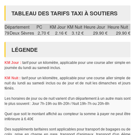
TABLEAU DES TARIFS TAXI À SOUTIERS
Département
PC
KM Jour
KM Nuit
Heure Jour
Heure Nuit
79
Deux Sèvres
2,70 €
2.16 €
3.12 €
29.90 €
29.90 €
LÉGENDE
KM Jour :
tarif pour un kilomètre, applicable pour une course aller simple en
journée du lundi au samedi inclus.
KM Nuit :
tarif pour un kilomètre, applicable pour une course aller simple de
nuit du lundi au samedi inclus ou de jour et de nuit les dimanches et jours
fériés.
Les horaires de jour ou de nuit varient d'un département à un autre mais sont
le plus souvent : Jour 7h-19h ou 8h-20h / Nuit 19h-7h ou 20h-8h
Quel que soit le montant affiché au compteur la somme à payer ne peut être
inférieure à 6.40€
Des suppléments tarifaires sont applicables pour transport de bagages ou de
colis, prise en charge en gare, transport d'animaux, transport d'un 4ème