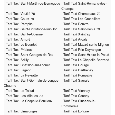
Tarif Taxi Saint-Martin-de-Bernegoue
Tarif Taxi Saint-Romans-des-
Champs
Tarif Taxi Vouillé 79
Tarif Taxi Champeaux 79
Tarif Taxi Cours 79
Tarif Taxi Les Groseillers
Tarif Taxi Pamplie
Tarif Taxi Rouvre
Tarif Taxi Saint-Christophe-sur-Roc
Tarif Taxi Saint-Denis 79
Tarif Taxi Sainte-Ouenne
Tarif Taxi Xaintray
Tarif Taxi Amuré
Tarif Taxi Arçais
Tarif Taxi Le Bourdet
Tarif Taxi Mauzé-sur-le-Mignon
Tarif Taxi Priaires
Tarif Taxi Prin-Deyrançon
Tarif Taxi Saint-Georges-de-Rex
Tarif Taxi Saint-Hilaire-la-Palud
Tarif Taxi Adilly
Tarif Taxi La Chapelle-Bertrand
Tarif Taxi Châtillon-sur-Thouet
Tarif Taxi Gourgé
Tarif Taxi Lageon
Tarif Taxi Parthenay
Tarif Taxi La Peyratte
Tarif Taxi Pompaire
Tarif Taxi Saint-Germain-de-Longue-
Tarif Taxi Saurais
Chaume
Tarif Taxi Le Tallud
Tarif Taxi Viennay
Tarif Taxi Les Alleuds 79
Tarif Taxi Caunay
Tarif Taxi La Chapelle-Pouilloux
Tarif Taxi Clussais-la-
Pommeraie
Tarif Taxi Limalonges
Tarif Taxi Lorigné