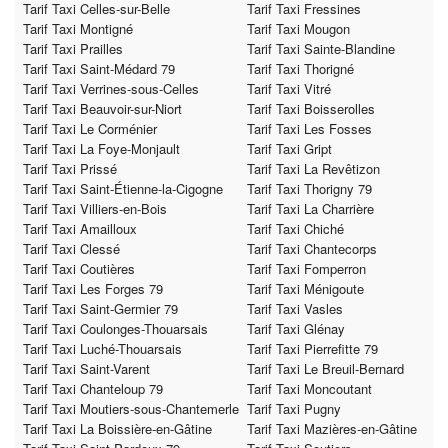
Tarif Taxi Celles-sur-Belle
Tarif Taxi Fressines
Tarif Taxi Montigné
Tarif Taxi Mougon
Tarif Taxi Prailles
Tarif Taxi Sainte-Blandine
Tarif Taxi Saint-Médard 79
Tarif Taxi Thorigné
Tarif Taxi Verrines-sous-Celles
Tarif Taxi Vitré
Tarif Taxi Beauvoir-sur-Niort
Tarif Taxi Boisserolles
Tarif Taxi Le Corménier
Tarif Taxi Les Fosses
Tarif Taxi La Foye-Monjault
Tarif Taxi Gript
Tarif Taxi Prissé
Tarif Taxi La Revêtizon
Tarif Taxi Saint-Étienne-la-Cigogne
Tarif Taxi Thorigny 79
Tarif Taxi Villiers-en-Bois
Tarif Taxi La Charrière
Tarif Taxi Amailloux
Tarif Taxi Chiché
Tarif Taxi Clessé
Tarif Taxi Chantecorps
Tarif Taxi Coutières
Tarif Taxi Fomperron
Tarif Taxi Les Forges 79
Tarif Taxi Ménigoute
Tarif Taxi Saint-Germier 79
Tarif Taxi Vasles
Tarif Taxi Coulonges-Thouarsais
Tarif Taxi Glénay
Tarif Taxi Luché-Thouarsais
Tarif Taxi Pierrefitte 79
Tarif Taxi Saint-Varent
Tarif Taxi Le Breuil-Bernard
Tarif Taxi Chanteloup 79
Tarif Taxi Moncoutant
Tarif Taxi Moutiers-sous-Chantemerle
Tarif Taxi Pugny
Tarif Taxi La Boissière-en-Gâtine
Tarif Taxi Mazières-en-Gâtine