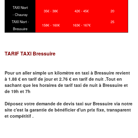
TAXI Niort
35€ - 38€
42€ - 45€
20
- Chauray
TAXI Niort -
25
158€ - 160€
163€ - 167€
Bressuire
TARIF TAXI Bressuire
Pour un aller simple un kilomètre en taxi à
Bressuire
revient
à 1.88 € en tarif de jour et 2.76 € en tarif de nuit .Tout en
sachant que les horaires de tarif taxi de nuit à
Bressuire
et
de 19h et 7h
Déposez votre demande de devis taxi sur
Bressuire
via notre
site
c'est la garantie de bénéficier
d'un prix fixe, transparent
et compétitif .