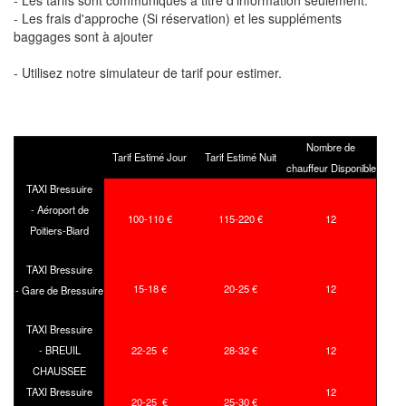
- Les tarifs sont communiqués à titre d'information seulement.
- Les frais d'approche (Si réservation) et les suppléments
baggages sont à ajouter
- Utilisez notre simulateur de tarif pour estimer.
Nombre de
Tarif Estimé Jour
Tarif Estimé Nuit
chauffeur Disponible
TAXI Bressuire
- Aéroport de
100-110 €
115-220 €
12
Poitiers-Biard
TAXI Bressuire
15-18 €
20-25 €
12
- Gare de Bressuire
TAXI Bressuire
- BREUIL
22-25 €
28-32 €
12
CHAUSSEE
TAXI Bressuire
12
20-25 €
25-30 €