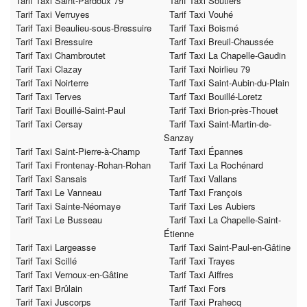
Tarif Taxi Saint-Pardoux 79
Tarif Taxi Soutiers
Tarif Taxi Verruyes
Tarif Taxi Vouhé
Tarif Taxi Beaulieu-sous-Bressuire
Tarif Taxi Boismé
Tarif Taxi Bressuire
Tarif Taxi Breuil-Chaussée
Tarif Taxi Chambroutet
Tarif Taxi La Chapelle-Gaudin
Tarif Taxi Clazay
Tarif Taxi Noirlieu 79
Tarif Taxi Noirterre
Tarif Taxi Saint-Aubin-du-Plain
Tarif Taxi Terves
Tarif Taxi Bouillé-Loretz
Tarif Taxi Bouillé-Saint-Paul
Tarif Taxi Brion-près-Thouet
Tarif Taxi Cersay
Tarif Taxi Saint-Martin-de-
Sanzay
Tarif Taxi Saint-Pierre-à-Champ
Tarif Taxi Épannes
Tarif Taxi Frontenay-Rohan-Rohan
Tarif Taxi La Rochénard
Tarif Taxi Sansais
Tarif Taxi Vallans
Tarif Taxi Le Vanneau
Tarif Taxi François
Tarif Taxi Sainte-Néomaye
Tarif Taxi Les Aubiers
Tarif Taxi Le Busseau
Tarif Taxi La Chapelle-Saint-
Étienne
Tarif Taxi Largeasse
Tarif Taxi Saint-Paul-en-Gâtine
Tarif Taxi Scillé
Tarif Taxi Trayes
Tarif Taxi Vernoux-en-Gâtine
Tarif Taxi Aiffres
Tarif Taxi Brûlain
Tarif Taxi Fors
Tarif Taxi Juscorps
Tarif Taxi Prahecq