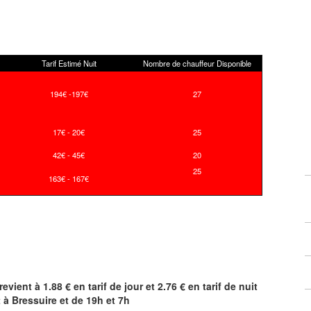
Tarif Estimé Nuit
Nombre de chauffeur Disponible
194€ -197€
27
17€ - 20€
25
42€ - 45€
20
25
163€ - 167€
revient à 1.88 € en tarif de jour et 2.76 € en tarif de nuit
t à
Bressuire
et de 19h et 7h