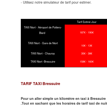
- Utilisez notre simulateur de tarif pour estimer.
Tarif Estimé Jour
TAXI Niort - Aéroport de Poitiers-
187€ - 190€
Biard
TAXI Niort - Gare de Niort
10€ - 13€
TAXI Niort - Chauray
35€ - 38€
TAXI Niort -Bressuire
158€ - 160€
TARIF TAXI Bressuire
Pour un aller simple un kilomètre en taxi à
Bressuire
.Tout en sachant que les horaires de tarif taxi de nui