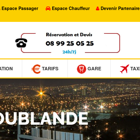
Espace Passager
Espace Chauffeur
Devenir Partenaire
ATION
TARIFS
GARE
TAX
LOUBLANDE