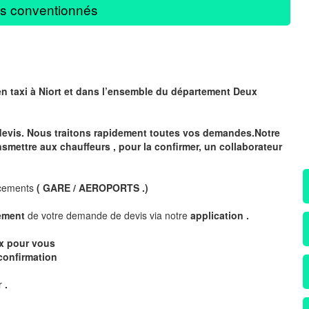
s conventionnés
en taxi à Niort et dans l’ensemble du département
Deux
devis. Nous traitons rapidement toutes vos demandes.Notre
nsmettre aux chauffeurs , pour la confirmer, un collaborateur
acements
( GARE / AEROPORTS .)
nément
de votre demande de devis via notre
application .
ix pour vous
confirmation
ur
.