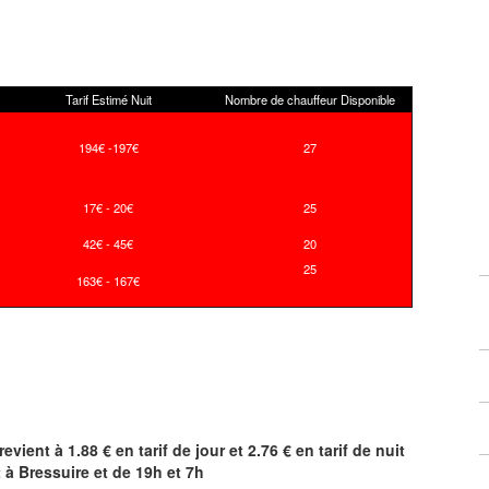
Tarif Estimé Nuit
Nombre de chauffeur Disponible
194€ -197€
27
17€ - 20€
25
42€ - 45€
20
25
163€ - 167€
revient à 1.88 € en tarif de jour et 2.76 € en tarif de nuit
t à
Bressuire
et de 19h et 7h