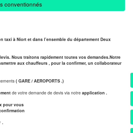
s conventionnés
en taxi à Niort et dans l’ensemble du département
Deux
devis. Nous traitons rapidement toutes vos demandes.Notre
nsmettre aux chauffeurs , pour la confirmer, un collaborateur
acements
( GARE / AEROPORTS .)
nément
de votre demande de devis via notre
application .
ix pour vous
confirmation
ur
.