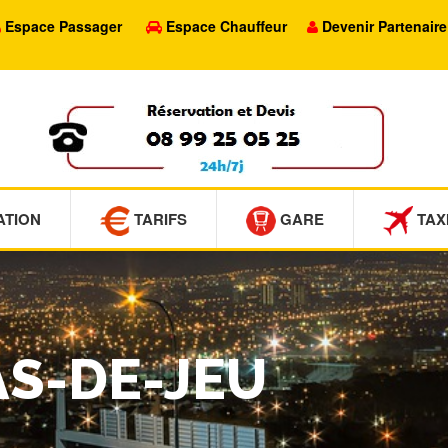
Espace Passager
Espace Chauffeur
Devenir Partenaire
ATION
TARIFS
GARE
TAX
AS-DE-JEU