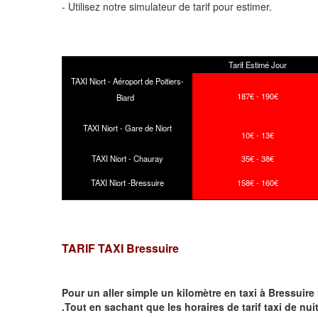
- Utilisez notre simulateur de tarif pour estimer.
Tarif Estimé Jour
TAXI Niort - Aéroport de Poitiers-
187€ - 190€
Biard
TAXI Niort - Gare de Niort
10€ - 13€
TAXI Niort - Chauray
35€ - 38€
TAXI Niort -Bressuire
158€ - 160€
TARIF TAXI Bressuire
Pour un aller simple un kilomètre en taxi à
Bressuire
.Tout en sachant que les horaires de tarif taxi de nui