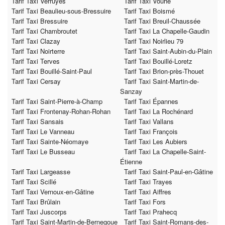
Tarif Taxi Verruyes
Tarif Taxi Vouhé
Tarif Taxi Beaulieu-sous-Bressuire
Tarif Taxi Boismé
Tarif Taxi Bressuire
Tarif Taxi Breuil-Chaussée
Tarif Taxi Chambroutet
Tarif Taxi La Chapelle-Gaudin
Tarif Taxi Clazay
Tarif Taxi Noirlieu 79
Tarif Taxi Noirterre
Tarif Taxi Saint-Aubin-du-Plain
Tarif Taxi Terves
Tarif Taxi Bouillé-Loretz
Tarif Taxi Bouillé-Saint-Paul
Tarif Taxi Brion-près-Thouet
Tarif Taxi Cersay
Tarif Taxi Saint-Martin-de-
Sanzay
Tarif Taxi Saint-Pierre-à-Champ
Tarif Taxi Épannes
Tarif Taxi Frontenay-Rohan-Rohan
Tarif Taxi La Rochénard
Tarif Taxi Sansais
Tarif Taxi Vallans
Tarif Taxi Le Vanneau
Tarif Taxi François
Tarif Taxi Sainte-Néomaye
Tarif Taxi Les Aubiers
Tarif Taxi Le Busseau
Tarif Taxi La Chapelle-Saint-
Étienne
Tarif Taxi Largeasse
Tarif Taxi Saint-Paul-en-Gâtine
Tarif Taxi Scillé
Tarif Taxi Trayes
Tarif Taxi Vernoux-en-Gâtine
Tarif Taxi Aiffres
Tarif Taxi Brûlain
Tarif Taxi Fors
Tarif Taxi Juscorps
Tarif Taxi Prahecq
Tarif Taxi Saint-Martin-de-Bernegoue
Tarif Taxi Saint-Romans-des-