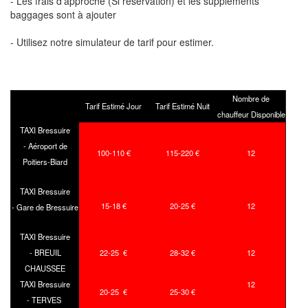
- Les frais d'approche (Si réservation) et les suppléments
baggages sont à ajouter
- Utilisez notre simulateur de tarif pour estimer.
Nombre de
Tarif Estimé Jour
Tarif Estimé Nuit
chauffeur Disponible
TAXI Bressuire
- Aéroport de
100-110 €
115-220 €
12
Poitiers-Biard
TAXI Bressuire
15-18 €
20-25 €
12
- Gare de Bressuire
TAXI Bressuire
- BREUIL
22-25 €
28-32 €
12
CHAUSSEE
TAXI Bressuire
12
20-25 €
25-30 €
- TERVES