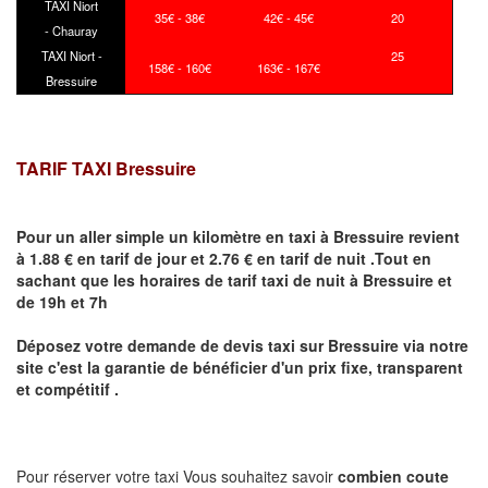
TAXI Niort
35€ - 38€
42€ - 45€
20
- Chauray
TAXI Niort -
25
158€ - 160€
163€ - 167€
Bressuire
TARIF TAXI Bressuire
Pour un aller simple un kilomètre en taxi à
Bressuire
revient
à 1.88 € en tarif de jour et 2.76 € en tarif de nuit .Tout en
sachant que les horaires de tarif taxi de nuit à
Bressuire
et
de 19h et 7h
Déposez votre demande de devis taxi sur
Bressuire
via notre
site
c'est la garantie de bénéficier
d'un prix fixe, transparent
et compétitif .
Pour réserver votre taxi Vous souhaitez savoir
combien coute