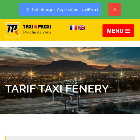
📱 Téléchargez Application TaxiProxi
X
MENU
TARIF TAXI FÉNERY