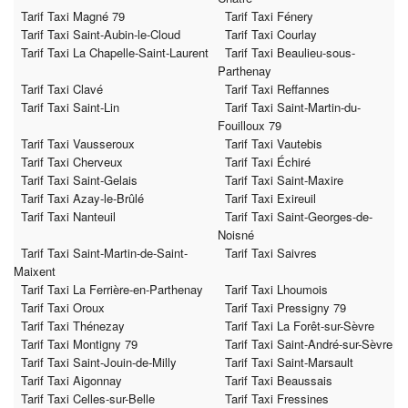
Tarif Taxi Magné 79
Tarif Taxi Fénery
Tarif Taxi Saint-Aubin-le-Cloud
Tarif Taxi Courlay
Tarif Taxi La Chapelle-Saint-Laurent
Tarif Taxi Beaulieu-sous-
Parthenay
Tarif Taxi Clavé
Tarif Taxi Reffannes
Tarif Taxi Saint-Lin
Tarif Taxi Saint-Martin-du-
Fouilloux 79
Tarif Taxi Vausseroux
Tarif Taxi Vautebis
Tarif Taxi Cherveux
Tarif Taxi Échiré
Tarif Taxi Saint-Gelais
Tarif Taxi Saint-Maxire
Tarif Taxi Azay-le-Brûlé
Tarif Taxi Exireuil
Tarif Taxi Nanteuil
Tarif Taxi Saint-Georges-de-
Noisné
Tarif Taxi Saint-Martin-de-Saint-
Tarif Taxi Saivres
Maixent
Tarif Taxi La Ferrière-en-Parthenay
Tarif Taxi Lhoumois
Tarif Taxi Oroux
Tarif Taxi Pressigny 79
Tarif Taxi Thénezay
Tarif Taxi La Forêt-sur-Sèvre
Tarif Taxi Montigny 79
Tarif Taxi Saint-André-sur-Sèvre
Tarif Taxi Saint-Jouin-de-Milly
Tarif Taxi Saint-Marsault
Tarif Taxi Aigonnay
Tarif Taxi Beaussais
Tarif Taxi Celles-sur-Belle
Tarif Taxi Fressines