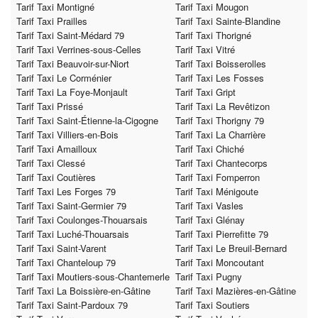
Tarif Taxi Montigné
Tarif Taxi Mougon
Tarif Taxi Prailles
Tarif Taxi Sainte-Blandine
Tarif Taxi Saint-Médard 79
Tarif Taxi Thorigné
Tarif Taxi Verrines-sous-Celles
Tarif Taxi Vitré
Tarif Taxi Beauvoir-sur-Niort
Tarif Taxi Boisserolles
Tarif Taxi Le Corménier
Tarif Taxi Les Fosses
Tarif Taxi La Foye-Monjault
Tarif Taxi Gript
Tarif Taxi Prissé
Tarif Taxi La Revêtizon
Tarif Taxi Saint-Étienne-la-Cigogne
Tarif Taxi Thorigny 79
Tarif Taxi Villiers-en-Bois
Tarif Taxi La Charrière
Tarif Taxi Amailloux
Tarif Taxi Chiché
Tarif Taxi Clessé
Tarif Taxi Chantecorps
Tarif Taxi Coutières
Tarif Taxi Fomperron
Tarif Taxi Les Forges 79
Tarif Taxi Ménigoute
Tarif Taxi Saint-Germier 79
Tarif Taxi Vasles
Tarif Taxi Coulonges-Thouarsais
Tarif Taxi Glénay
Tarif Taxi Luché-Thouarsais
Tarif Taxi Pierrefitte 79
Tarif Taxi Saint-Varent
Tarif Taxi Le Breuil-Bernard
Tarif Taxi Chanteloup 79
Tarif Taxi Moncoutant
Tarif Taxi Moutiers-sous-Chantemerle
Tarif Taxi Pugny
Tarif Taxi La Boissière-en-Gâtine
Tarif Taxi Mazières-en-Gâtine
Tarif Taxi Saint-Pardoux 79
Tarif Taxi Soutiers