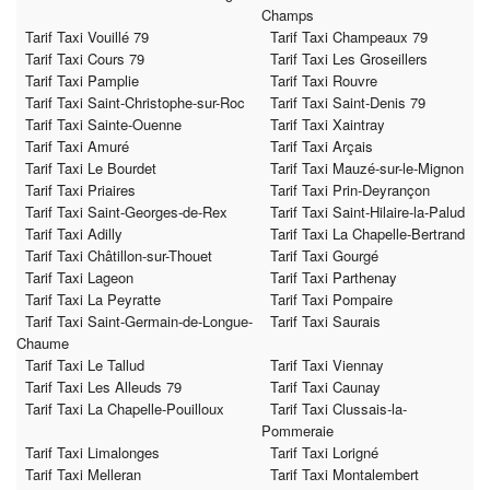
Champs
Tarif Taxi Vouillé 79
Tarif Taxi Champeaux 79
Tarif Taxi Cours 79
Tarif Taxi Les Groseillers
Tarif Taxi Pamplie
Tarif Taxi Rouvre
Tarif Taxi Saint-Christophe-sur-Roc
Tarif Taxi Saint-Denis 79
Tarif Taxi Sainte-Ouenne
Tarif Taxi Xaintray
Tarif Taxi Amuré
Tarif Taxi Arçais
Tarif Taxi Le Bourdet
Tarif Taxi Mauzé-sur-le-Mignon
Tarif Taxi Priaires
Tarif Taxi Prin-Deyrançon
Tarif Taxi Saint-Georges-de-Rex
Tarif Taxi Saint-Hilaire-la-Palud
Tarif Taxi Adilly
Tarif Taxi La Chapelle-Bertrand
Tarif Taxi Châtillon-sur-Thouet
Tarif Taxi Gourgé
Tarif Taxi Lageon
Tarif Taxi Parthenay
Tarif Taxi La Peyratte
Tarif Taxi Pompaire
Tarif Taxi Saint-Germain-de-Longue-
Tarif Taxi Saurais
Chaume
Tarif Taxi Le Tallud
Tarif Taxi Viennay
Tarif Taxi Les Alleuds 79
Tarif Taxi Caunay
Tarif Taxi La Chapelle-Pouilloux
Tarif Taxi Clussais-la-
Pommeraie
Tarif Taxi Limalonges
Tarif Taxi Lorigné
Tarif Taxi Melleran
Tarif Taxi Montalembert