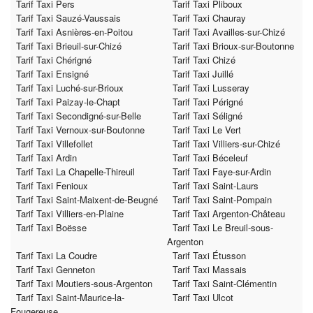
Tarif Taxi Pers
Tarif Taxi Pliboux
Tarif Taxi Sauzé-Vaussais
Tarif Taxi Chauray
Tarif Taxi Asnières-en-Poitou
Tarif Taxi Availles-sur-Chizé
Tarif Taxi Brieuil-sur-Chizé
Tarif Taxi Brioux-sur-Boutonne
Tarif Taxi Chérigné
Tarif Taxi Chizé
Tarif Taxi Ensigné
Tarif Taxi Juillé
Tarif Taxi Luché-sur-Brioux
Tarif Taxi Lusseray
Tarif Taxi Paizay-le-Chapt
Tarif Taxi Périgné
Tarif Taxi Secondigné-sur-Belle
Tarif Taxi Séligné
Tarif Taxi Vernoux-sur-Boutonne
Tarif Taxi Le Vert
Tarif Taxi Villefollet
Tarif Taxi Villiers-sur-Chizé
Tarif Taxi Ardin
Tarif Taxi Béceleuf
Tarif Taxi La Chapelle-Thireuil
Tarif Taxi Faye-sur-Ardin
Tarif Taxi Fenioux
Tarif Taxi Saint-Laurs
Tarif Taxi Saint-Maixent-de-Beugné
Tarif Taxi Saint-Pompain
Tarif Taxi Villiers-en-Plaine
Tarif Taxi Argenton-Château
Tarif Taxi Boësse
Tarif Taxi Le Breuil-sous-
Argenton
Tarif Taxi La Coudre
Tarif Taxi Étusson
Tarif Taxi Genneton
Tarif Taxi Massais
Tarif Taxi Moutiers-sous-Argenton
Tarif Taxi Saint-Clémentin
Tarif Taxi Saint-Maurice-la-
Tarif Taxi Ulcot
Fougereuse