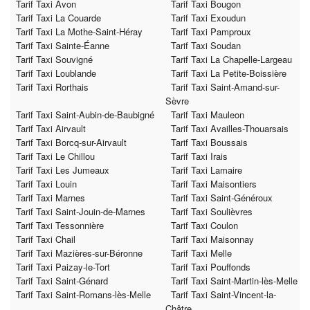
Tarif Taxi Avon
Tarif Taxi Bougon
Tarif Taxi La Couarde
Tarif Taxi Exoudun
Tarif Taxi La Mothe-Saint-Héray
Tarif Taxi Pamproux
Tarif Taxi Sainte-Éanne
Tarif Taxi Soudan
Tarif Taxi Souvigné
Tarif Taxi La Chapelle-Largeau
Tarif Taxi Loublande
Tarif Taxi La Petite-Boissière
Tarif Taxi Rorthais
Tarif Taxi Saint-Amand-sur-
Sèvre
Tarif Taxi Saint-Aubin-de-Baubigné
Tarif Taxi Mauleon
Tarif Taxi Airvault
Tarif Taxi Availles-Thouarsais
Tarif Taxi Borcq-sur-Airvault
Tarif Taxi Boussais
Tarif Taxi Le Chillou
Tarif Taxi Irais
Tarif Taxi Les Jumeaux
Tarif Taxi Lamaire
Tarif Taxi Louin
Tarif Taxi Maisontiers
Tarif Taxi Marnes
Tarif Taxi Saint-Généroux
Tarif Taxi Saint-Jouin-de-Marnes
Tarif Taxi Soulièvres
Tarif Taxi Tessonnière
Tarif Taxi Coulon
Tarif Taxi Chail
Tarif Taxi Maisonnay
Tarif Taxi Mazières-sur-Béronne
Tarif Taxi Melle
Tarif Taxi Paizay-le-Tort
Tarif Taxi Pouffonds
Tarif Taxi Saint-Génard
Tarif Taxi Saint-Martin-lès-Melle
Tarif Taxi Saint-Romans-lès-Melle
Tarif Taxi Saint-Vincent-la-
Châtre