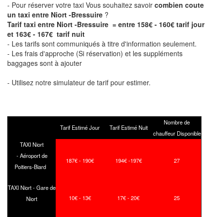
- Pour réserver votre taxi Vous souhaitez savoir
combien coute
un taxi entre Niort -Bressuire
?
Tarif taxi entre Niort -Bressuire = entre 158€ - 160€ tarif jour
et 163€ - 167€ tarif nuit
- Les tarifs sont communiqués à titre d'information seulement.
- Les frais d'approche (Si réservation) et les suppléments
baggages sont à ajouter
- Utilisez notre simulateur de tarif pour estimer.
Nombre de
Tarif Estimé Jour
Tarif Estimé Nuit
chauffeur Disponible
TAXI Niort
- Aéroport de
187€ - 190€
194€ -197€
27
Poitiers-Biard
TAXI Niort - Gare de
10€ - 13€
17€ - 20€
25
Niort