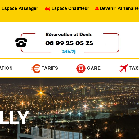
Espace Passager
Espace Chauffeur
Devenir Partenaire
ATION
TARIFS
GARE
TAX
ILLY