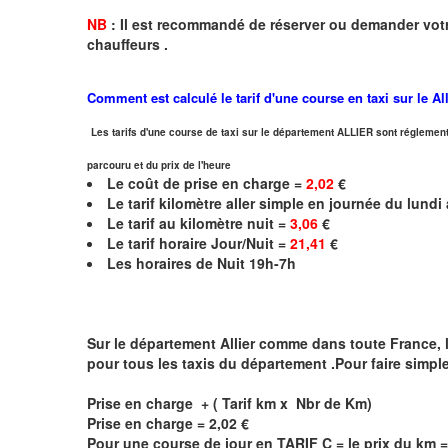
NB
:
I
l est recommandé de réserver
ou demander
v
o
t
chauffeurs .
Comment est calculé le tarif d'une course en taxi sur le
Al
Les tarifs d'une course de taxi sur le département ALLIER sont réglement
parcouru et du prix de l'heure
Le coût de prise en charge =
2,02
€
Le
tarif kilomètre aller simple en journée du lund
Le
tarif au kilomètre nuit =
3,06
€
Le
tarif horaire Jour/Nuit =
21,41
€
Les horaires de Nuit 19h-7h
Sur le département
Allier
comme dans toute France, les
pour tous les taxis du département .Pour faire simpl
Prise en charge + ( Tarif km x Nbr de Km)
Prise en charge =
2,02
€
Pour une course de jour en TARIF C = le prix du km 