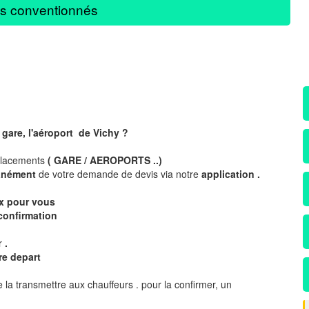
s conventionnés
gare, l'aéroport de Vichy ?
placements
( GARE / AEROPORTS ..)
tanément
de votre demande de devis via notre
application .
ix pour vous
confirmation
ur
.
re depart
 la transmettre aux chauffeurs . pour la confirmer, un