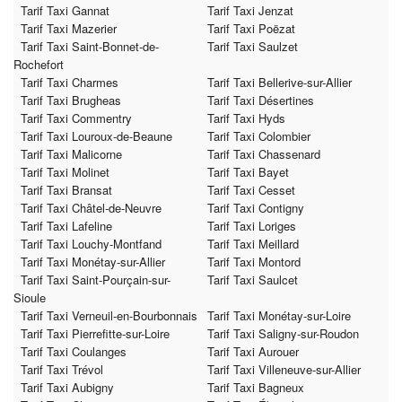
Tarif Taxi Gannat
Tarif Taxi Jenzat
Tarif Taxi Mazerier
Tarif Taxi Poëzat
Tarif Taxi Saint-Bonnet-de-
Tarif Taxi Saulzet
Rochefort
Tarif Taxi Charmes
Tarif Taxi Bellerive-sur-Allier
Tarif Taxi Brugheas
Tarif Taxi Désertines
Tarif Taxi Commentry
Tarif Taxi Hyds
Tarif Taxi Louroux-de-Beaune
Tarif Taxi Colombier
Tarif Taxi Malicorne
Tarif Taxi Chassenard
Tarif Taxi Molinet
Tarif Taxi Bayet
Tarif Taxi Bransat
Tarif Taxi Cesset
Tarif Taxi Châtel-de-Neuvre
Tarif Taxi Contigny
Tarif Taxi Lafeline
Tarif Taxi Loriges
Tarif Taxi Louchy-Montfand
Tarif Taxi Meillard
Tarif Taxi Monétay-sur-Allier
Tarif Taxi Montord
Tarif Taxi Saint-Pourçain-sur-
Tarif Taxi Saulcet
Sioule
Tarif Taxi Verneuil-en-Bourbonnais
Tarif Taxi Monétay-sur-Loire
Tarif Taxi Pierrefitte-sur-Loire
Tarif Taxi Saligny-sur-Roudon
Tarif Taxi Coulanges
Tarif Taxi Aurouer
Tarif Taxi Trévol
Tarif Taxi Villeneuve-sur-Allier
Tarif Taxi Aubigny
Tarif Taxi Bagneux