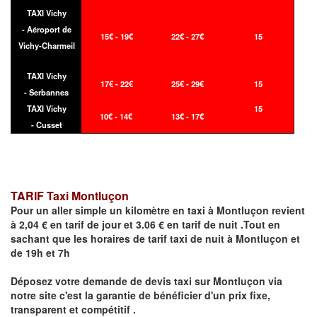
TAXI Vichy
- Aéroport de
15€ - 19€
22€ - 27€
15
Vichy-Charmeil
TAXI Vichy
17€ - 22€
25€ - 29€
15
- Serbannes
TAXI Vichy
15
10€ - 14€
13€ - 17€
- Cusset
TARIF Taxi Montluçon
Pour un aller simple un kilomètre en taxi à
Montluçon
revient
à 2,04 € en tarif de jour et 3.06 € en tarif de nuit .Tout en
sachant que les horaires de tarif taxi de nuit à
Montluçon
et
de 19h et 7h
Déposez votre demande de devis taxi sur
Montluçon
via
notre site
c'est la garantie de bénéficier
d'un prix fixe,
transparent et compétitif .