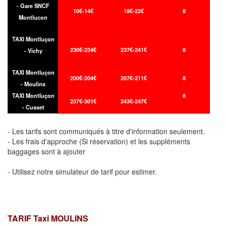
- Gare SNCF
10€-14€
18€-22€
8
Montlucon
TAXI Montluçon
230€-234€
237€-241€
8
- Vichy
TAXI Montluçon
200€-204€
207€-211€
8
- Moulins
TAXI Montluçon
8
237€-301€
243€-247€
- Cusset
- Les tarifs sont communiqués à titre d'information seulement.
- Les frais d'approche (Si réservation) et les suppléments
baggages sont à ajouter
- Utilisez notre simulateur de tarif pour estimer.
TARIF Taxi MOULINS