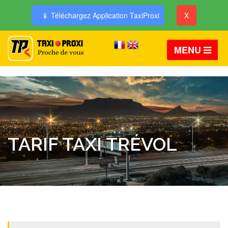
📱 Téléchargez Application TaxiProxi
X
MENU
TARIF TAXI TRÉVOL