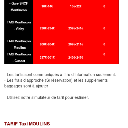
- Gare SNCF
10€-14€
18€-22€
8
Montlucon
TAXI Montluçon
230€-234€
237€-241€
8
- Vichy
TAXI Montluçon
200€-204€
207€-211€
8
- Moulins
TAXI Montluçon
8
237€-301€
243€-247€
- Cusset
- Les tarifs sont communiqués à titre d'information seulement.
- Les frais d'approche (Si réservation) et les suppléments
baggages sont à ajouter
- Utilisez notre simulateur de tarif pour estimer.
TARIF Taxi MOULINS