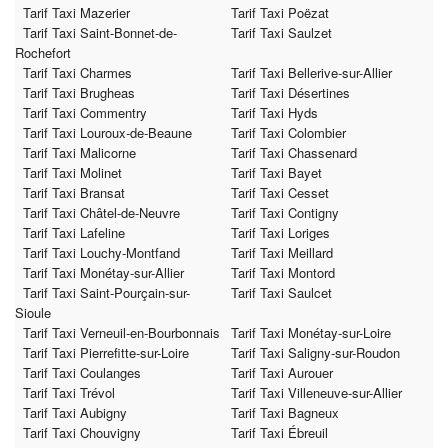
Tarif Taxi Mazerier
Tarif Taxi Poëzat
Tarif Taxi Saint-Bonnet-de-
Tarif Taxi Saulzet
Rochefort
Tarif Taxi Charmes
Tarif Taxi Bellerive-sur-Allier
Tarif Taxi Brugheas
Tarif Taxi Désertines
Tarif Taxi Commentry
Tarif Taxi Hyds
Tarif Taxi Louroux-de-Beaune
Tarif Taxi Colombier
Tarif Taxi Malicorne
Tarif Taxi Chassenard
Tarif Taxi Molinet
Tarif Taxi Bayet
Tarif Taxi Bransat
Tarif Taxi Cesset
Tarif Taxi Châtel-de-Neuvre
Tarif Taxi Contigny
Tarif Taxi Lafeline
Tarif Taxi Loriges
Tarif Taxi Louchy-Montfand
Tarif Taxi Meillard
Tarif Taxi Monétay-sur-Allier
Tarif Taxi Montord
Tarif Taxi Saint-Pourçain-sur-
Tarif Taxi Saulcet
Sioule
Tarif Taxi Verneuil-en-Bourbonnais
Tarif Taxi Monétay-sur-Loire
Tarif Taxi Pierrefitte-sur-Loire
Tarif Taxi Saligny-sur-Roudon
Tarif Taxi Coulanges
Tarif Taxi Aurouer
Tarif Taxi Trévol
Tarif Taxi Villeneuve-sur-Allier
Tarif Taxi Aubigny
Tarif Taxi Bagneux
Tarif Taxi Chouvigny
Tarif Taxi Ébreuil