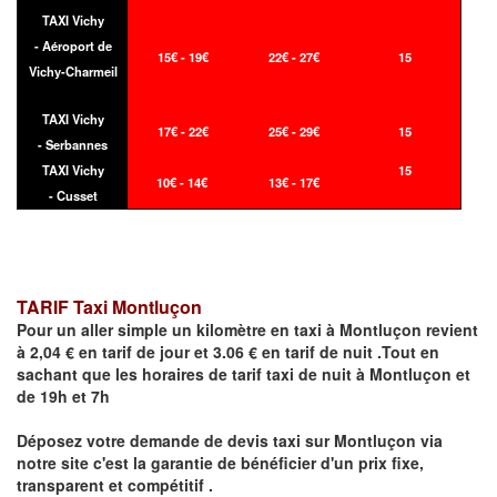
TAXI Vichy
- Aéroport de
15€ - 19€
22€ - 27€
15
Vichy-Charmeil
TAXI Vichy
17€ - 22€
25€ - 29€
15
- Serbannes
TAXI Vichy
15
10€ - 14€
13€ - 17€
- Cusset
TARIF Taxi Montluçon
Pour un aller simple un kilomètre en taxi à
Montluçon
revient
à 2,04 € en tarif de jour et 3.06 € en tarif de nuit .Tout en
sachant que les horaires de tarif taxi de nuit à
Montluçon
et
de 19h et 7h
Déposez votre demande de devis taxi sur
Montluçon
via
notre site
c'est la garantie de bénéficier
d'un prix fixe,
transparent et compétitif .