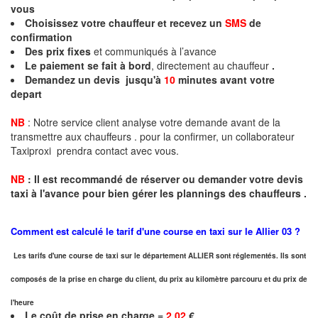
vous
Choisissez votre chauffeur et recevez un
SMS
de
confirmation
Des prix fixes
et communiqués à l’avance
Le paiement se fait à bord
, directement au chauffeur
.
Demandez un devis jusqu'à
10
minutes
avant votre
depart
NB
: Notre service client analyse votre demande avant de la
transmettre aux chauffeurs . pour la confirmer, un collaborateur
Taxiproxi prendra contact avec vous.
NB
:
I
l est recommandé de réserver
ou demander
v
o
tr
e devis
taxi
à
l
'
avance pour bien gérer les plannings des chauffeurs .
Comment est calculé le tarif d'une course en taxi sur le
Allier
03 ?
Les tarifs d'une course de taxi sur le département ALLIER sont réglementés. Ils sont
composés de la prise en charge du client, du prix au kilomètre parcouru et du prix de
l'heure
Le coût de prise en charge =
2,02
€