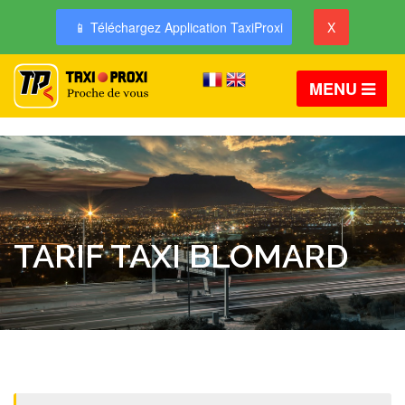
📱 Téléchargez Application TaxiProxi
X
MENU
TARIF TAXI BLOMARD