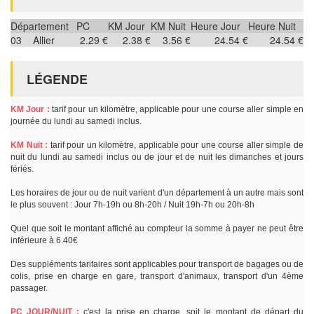
Département
PC
KM Jour
KM Nuit
Heure Jour
Heure Nuit
03
Allier
2.29 €
2.38 €
3.56 €
24.54 €
24.54 €
LÉGENDE
KM Jour :
tarif pour un kilomètre, applicable pour une course aller simple en
journée du lundi au samedi inclus.
KM Nuit :
tarif pour un kilomètre, applicable pour une course aller simple de
nuit du lundi au samedi inclus ou de jour et de nuit les dimanches et jours
fériés.
Les horaires de jour ou de nuit varient d'un département à un autre mais sont
le plus souvent : Jour 7h-19h ou 8h-20h / Nuit 19h-7h ou 20h-8h
Quel que soit le montant affiché au compteur la somme à payer ne peut être
inférieure à 6.40€
Des suppléments tarifaires sont applicables pour transport de bagages ou de
colis, prise en charge en gare, transport d'animaux, transport d'un 4ème
passager.
PC JOUR/NUIT :
c'est la prise en charge, soit le montant de départ du