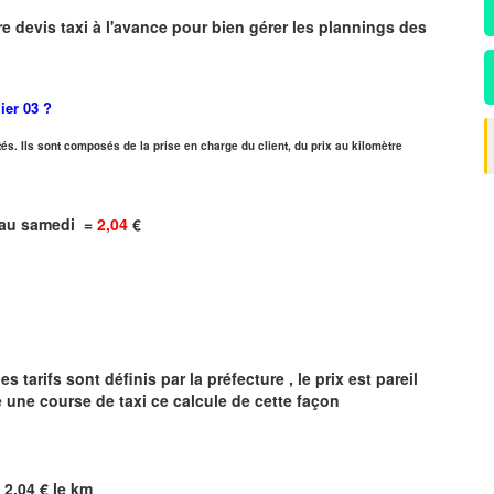
r
e devis taxi
à
l
'
avance pour bien gérer les plannings des
lier
03 ?
és. Ils sont composés de la prise en charge du client, du prix au kilomètre
i au samedi =
2,04
€
 tarifs sont définis par la préfecture , le prix est pareil
e une course de taxi ce calcule de cette façon
=
2,04
€ le km