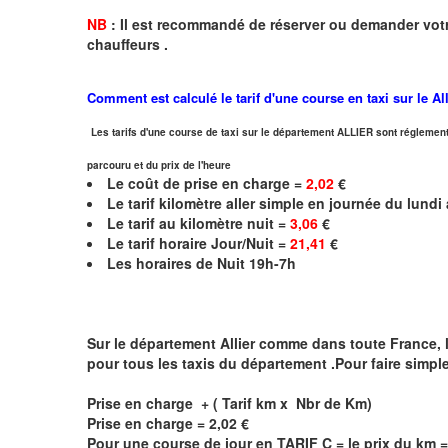
NB
:
I
l est recommandé de réserver
ou demander
v
o
t
chauffeurs .
Comment est calculé le tarif d'une course en taxi sur le
Al
Les tarifs d'une course de taxi sur le département ALLIER sont réglement
parcouru et du prix de l'heure
Le coût de prise en charge =
2,02
€
Le
tarif kilomètre aller simple en journée du lund
Le
tarif au kilomètre nuit =
3,06
€
Le
tarif horaire Jour/Nuit =
21,41
€
Les horaires de Nuit 19h-7h
Sur le département
Allier
comme dans toute France, les
pour tous les taxis du département .Pour faire simpl
Prise en charge + ( Tarif km x Nbr de Km)
Prise en charge =
2,02
€
Pour une course de jour en TARIF C = le prix du km 