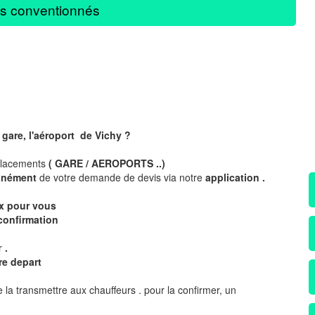
s conventionnés
gare, l'aéroport de Vichy ?
placements
( GARE / AEROPORTS ..)
tanément
de votre demande de devis via notre
application .
ix pour vous
confirmation
ur
.
re depart
 la transmettre aux chauffeurs . pour la confirmer, un