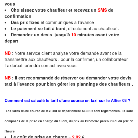
vous
Choisissez votre chauffeur et recevez un
SMS
de
confirmation
Des prix fixes
et communiqués à l’avance
Le paiement se fait à bord
, directement au chauffeur
.
Demandez un devis jusqu'à
10
minutes
avant votre
depart
NB
: Notre service client analyse votre demande avant de la
transmettre aux chauffeurs . pour la confirmer, un collaborateur
Taxiproxi prendra contact avec vous.
NB
:
I
l est recommandé de réserver
ou demander
v
o
tr
e devis
taxi
à
l
'
avance pour bien gérer les plannings des chauffeurs .
Comment est calculé le tarif d'une course en taxi sur le
Allier
03 ?
Les tarifs d'une course de taxi sur le département ALLIER sont réglementés. Ils sont
composés de la prise en charge du client, du prix au kilomètre parcouru et du prix de
l'heure
Le coût de prise en charge =
2,02
€