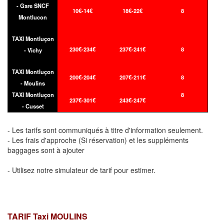
- Gare SNCF
10€-14€
18€-22€
8
Montlucon
TAXI Montluçon
230€-234€
237€-241€
8
- Vichy
TAXI Montluçon
200€-204€
207€-211€
8
- Moulins
TAXI Montluçon
8
237€-301€
243€-247€
- Cusset
- Les tarifs sont communiqués à titre d'information seulement.
- Les frais d'approche (Si réservation) et les suppléments
baggages sont à ajouter
- Utilisez notre simulateur de tarif pour estimer.
TARIF Taxi MOULINS