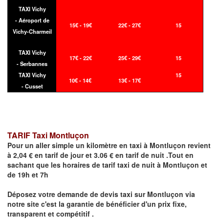
TAXI Vichy
- Aéroport de
15€ - 19€
22€ - 27€
15
Vichy-Charmeil
TAXI Vichy
17€ - 22€
25€ - 29€
15
- Serbannes
TAXI Vichy
15
10€ - 14€
13€ - 17€
- Cusset
TARIF Taxi Montluçon
Pour un aller simple un kilomètre en taxi à
Montluçon
revient
à 2,04 € en tarif de jour et 3.06 € en tarif de nuit .Tout en
sachant que les horaires de tarif taxi de nuit à
Montluçon
et
de 19h et 7h
Déposez votre demande de devis taxi sur
Montluçon
via
notre site
c'est la garantie de bénéficier
d'un prix fixe,
transparent et compétitif .