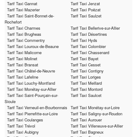
Tarif Taxi Gannat
Tarif Taxi Jenzat
Tarif Taxi Mazerier
Tarif Taxi Poëzat
Tarif Taxi Saint-Bonnet-de-
Tarif Taxi Saulzet
Rochefort
Tarif Taxi Charmes
Tarif Taxi Bellerive-sur-Allier
Tarif Taxi Brugheas
Tarif Taxi Désertines
Tarif Taxi Commentry
Tarif Taxi Hyds
Tarif Taxi Louroux-de-Beaune
Tarif Taxi Colombier
Tarif Taxi Malicorne
Tarif Taxi Chassenard
Tarif Taxi Molinet
Tarif Taxi Bayet
Tarif Taxi Bransat
Tarif Taxi Cesset
Tarif Taxi Châtel-de-Neuvre
Tarif Taxi Contigny
Tarif Taxi Lafeline
Tarif Taxi Loriges
Tarif Taxi Louchy-Montfand
Tarif Taxi Meillard
Tarif Taxi Monétay-sur-Allier
Tarif Taxi Montord
Tarif Taxi Saint-Pourçain-sur-
Tarif Taxi Saulcet
Sioule
Tarif Taxi Verneuil-en-Bourbonnais
Tarif Taxi Monétay-sur-Loire
Tarif Taxi Pierrefitte-sur-Loire
Tarif Taxi Saligny-sur-Roudon
Tarif Taxi Coulanges
Tarif Taxi Aurouer
Tarif Taxi Trévol
Tarif Taxi Villeneuve-sur-Allier
Tarif Taxi Aubigny
Tarif Taxi Bagneux