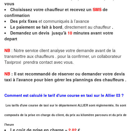
vous
Choisissez votre chauffeur et recevez un
SMS
de
confirmation
Des prix fixes
et communiqués à l’avance
Le paiement se fait à bord
, directement au chauffeur
.
Demandez un devis jusqu'à
10
minutes
avant votre
depart
NB
: Notre service client analyse votre demande avant de la
transmettre aux chauffeurs . pour la confirmer, un collaborateur
Taxiproxi prendra contact avec vous.
NB
:
I
l est recommandé de réserver
ou demander
v
o
tr
e devis
taxi
à
l
'
avance pour bien gérer les plannings des chauffeurs .
Comment est calculé le tarif d'une course en taxi sur le
Allier
03 ?
Les tarifs d'une course de taxi sur le département ALLIER sont réglementés. Ils sont
composés de la prise en charge du client, du prix au kilomètre parcouru et du prix de
l'heure
Le coût de prise en charge =
2,02
€