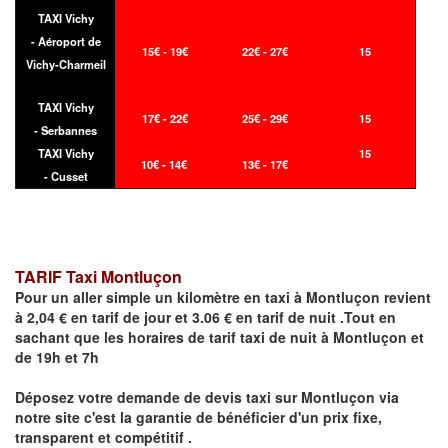
TAXI Vichy
- Aéroport de
15€ - 19€
22€ - 27€
15
Vichy-Charmeil
TAXI Vichy
17€ - 22€
25€ - 29€
15
- Serbannes
TAXI Vichy
15
10€ - 14€
13€ - 17€
- Cusset
TARIF Taxi Montluçon
Pour un aller simple un kilomètre en taxi à
Montluçon
revient
à 2,04 € en tarif de jour et 3.06 € en tarif de nuit .Tout en
sachant que les horaires de tarif taxi de nuit à
Montluçon
et
de 19h et 7h
Déposez votre demande de devis taxi sur
Montluçon
via
notre site
c'est la garantie de bénéficier
d'un prix fixe,
transparent et compétitif .