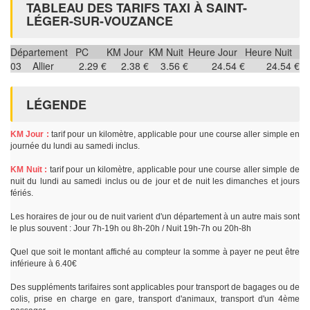
TABLEAU DES TARIFS TAXI À SAINT-
LÉGER-SUR-VOUZANCE
Département
PC
KM Jour
KM Nuit
Heure Jour
Heure Nuit
03
Allier
2.29 €
2.38 €
3.56 €
24.54 €
24.54 €
LÉGENDE
KM Jour :
tarif pour un kilomètre, applicable pour une course aller simple en
journée du lundi au samedi inclus.
KM Nuit :
tarif pour un kilomètre, applicable pour une course aller simple de
nuit du lundi au samedi inclus ou de jour et de nuit les dimanches et jours
fériés.
Les horaires de jour ou de nuit varient d'un département à un autre mais sont
le plus souvent : Jour 7h-19h ou 8h-20h / Nuit 19h-7h ou 20h-8h
Quel que soit le montant affiché au compteur la somme à payer ne peut être
inférieure à 6.40€
Des suppléments tarifaires sont applicables pour transport de bagages ou de
colis, prise en charge en gare, transport d'animaux, transport d'un 4ème