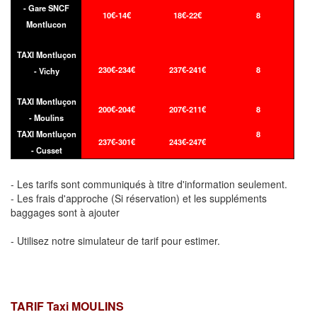
- Gare SNCF
10€-14€
18€-22€
8
Montlucon
TAXI Montluçon
230€-234€
237€-241€
8
- Vichy
TAXI Montluçon
200€-204€
207€-211€
8
- Moulins
TAXI Montluçon
8
237€-301€
243€-247€
- Cusset
- Les tarifs sont communiqués à titre d'information seulement.
- Les frais d'approche (Si réservation) et les suppléments
baggages sont à ajouter
- Utilisez notre simulateur de tarif pour estimer.
TARIF Taxi MOULINS