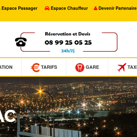
Espace Passager
Espace Chauffeur
Devenir Partenaire
ATION
TARIFS
GARE
TAX
AC