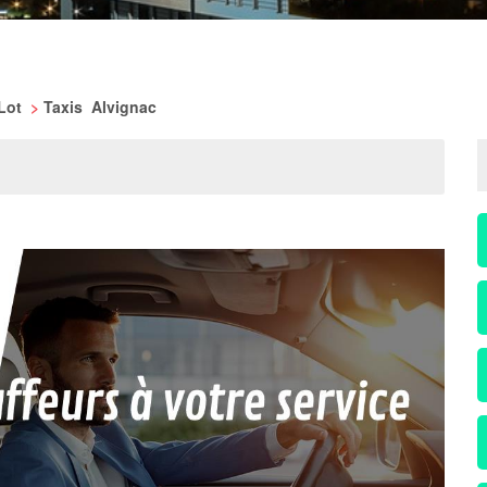
 Lot
>
Taxis Alvignac