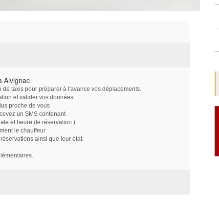
à Alvignac
on de taxis pour préparer à l'avance vos déplacements.
ation et valider vos données
plus proche de vous
ecevez un SMS contenant
e et heure de réservation )
ment le chauffeur
servations ainsi que leur état.
plémentaires.