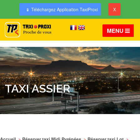
📱 Téléchargez Application TaxiProxi
X
MENU
TAXI ASSIER
Accueil
>
Réserver taxi Midi Pyrénées
>
Réserver taxi Lot
>