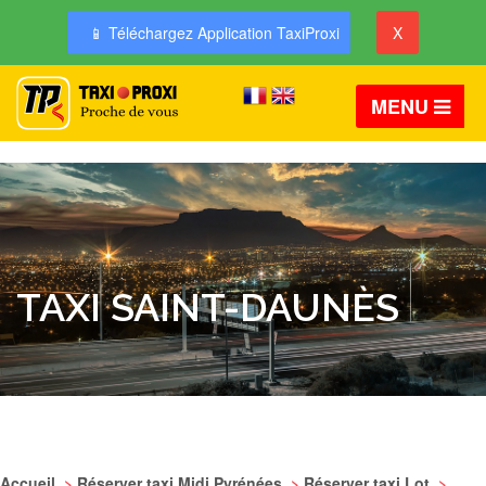
📱 Téléchargez Application TaxiProxi
X
MENU
TAXI SAINT-DAUNÈS
Accueil
>
Réserver taxi Midi Pyrénées
>
Réserver taxi Lot
>