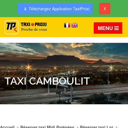
📱 Téléchargez Application TaxiProxi
X
MENU
TAXI CAMBOULIT
Accueil
>
Réserver taxi Midi Pyrénées
>
Réserver taxi Lot
>