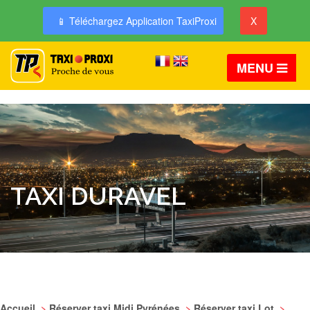
📱 Téléchargez Application TaxiProxi
X
MENU
TAXI DURAVEL
Accueil
>
Réserver taxi Midi Pyrénées
>
Réserver taxi Lot
>