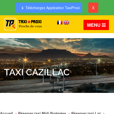
📱 Téléchargez Application TaxiProxi
X
MENU
TAXI CAZILLAC
Accueil
>
Réserver taxi Midi Pyrénées
>
Réserver taxi Lot
>