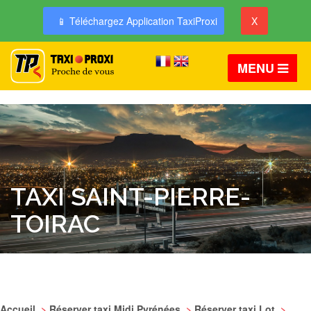
📱 Téléchargez Application TaxiProxi
X
MENU
TAXI SAINT-PIERRE-
TOIRAC
Accueil
>
Réserver taxi Midi Pyrénées
>
Réserver taxi Lot
>