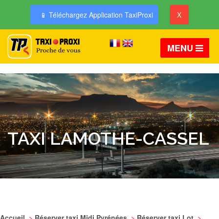
📱 Téléchargez Application TaxiProxi
X
MENU
TAXI LAMOTHE-CASSEL
Accueil
>
Réserver taxi Midi Pyrénées
>
Réserver taxi Lot
>