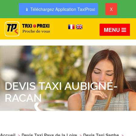
📱 Téléchargez Application TaxiProxi
X
MENU
DEVIS TAXI AUBIGNÉ-
RACAN
Accueil
>
Devis Taxi Pays de la Loire
>
Devis Taxi Sarthe
>