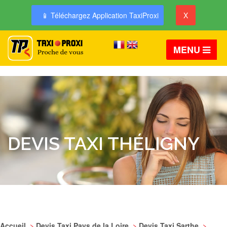
📱 Téléchargez Application TaxiProxi
X
MENU
DEVIS TAXI THÉLIGNY
Accueil
>
Devis Taxi Pays de la Loire
>
Devis Taxi Sarthe
>