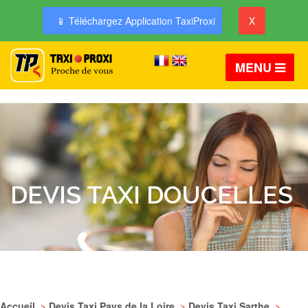
📱 Téléchargez Application TaxiProxi
X
MENU
DEVIS TAXI DOUCELLES
Accueil
>
Devis Taxi Pays de la Loire
>
Devis Taxi Sarthe
>