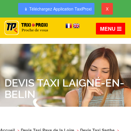
📱 Téléchargez Application TaxiProxi
X
MENU
DEVIS TAXI LAIGNÉ-EN-
BELIN
Accueil
>
Devis Taxi Pays de la Loire
>
Devis Taxi Sarthe
>