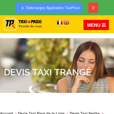
📱 Téléchargez Application TaxiProxi
X
MENU
DEVIS TAXI TRANGÉ
Accueil
>
Devis Taxi Pays de la Loire
>
Devis Taxi Sarthe
>