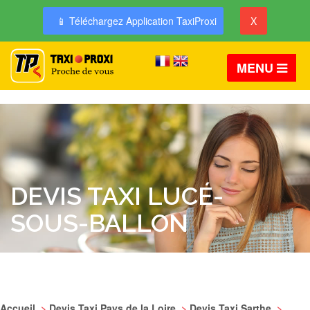
📱 Téléchargez Application TaxiProxi
X
MENU
DEVIS TAXI LUCÉ-
SOUS-BALLON
Accueil
>
Devis Taxi Pays de la Loire
>
Devis Taxi Sarthe
>