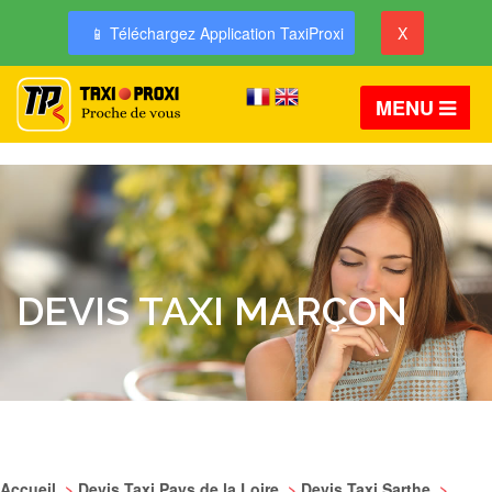
📱 Téléchargez Application TaxiProxi
X
MENU
DEVIS TAXI MARÇON
Accueil
>
Devis Taxi Pays de la Loire
>
Devis Taxi Sarthe
>