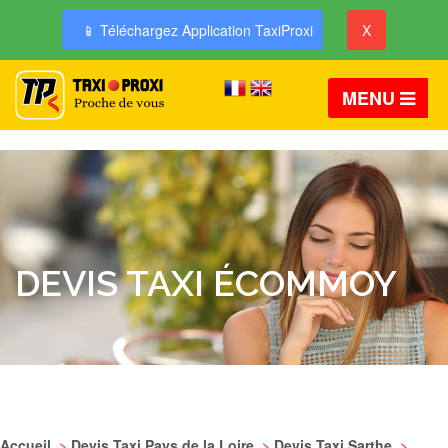
📱 Téléchargez Application TaxiProxi
X
MENU
DEVIS TAXI ÉCOMMOY
Accueil
>
Devis Taxi Pays de la Loire
>
Devis Taxi Sarthe
>