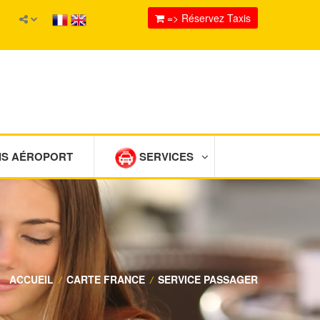
=> Réservez Taxis
IS AÉROPORT
SERVICES
ACCUEIL
/
CARTE FRANCE
/
SERVICE PASSAGER