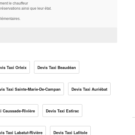
ment le chauffeur
servations ainsi que leur état.
plémentaires.
vis Taxi Orleix
Devis Taxi Beaudéan
vis Taxi Sainte-Marie-De-Campan
Devis Taxi Auriébat
i Caussade-Rivière
Devis Taxi Estirac
is Taxi Labatut-Rivière
Devis Taxi Lafitole