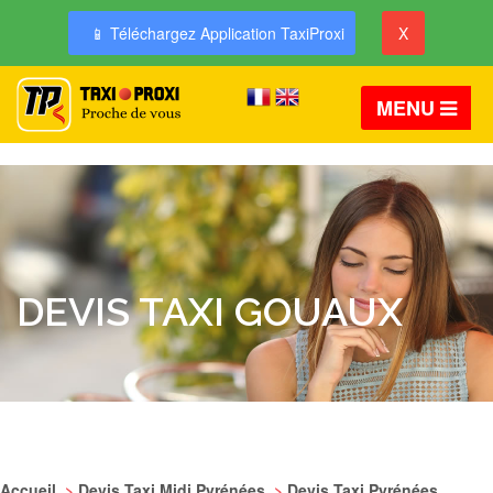
📱 Téléchargez Application TaxiProxi
X
MENU
DEVIS TAXI GOUAUX
Accueil
>
Devis Taxi Midi Pyrénées
>
Devis Taxi Pyrénées