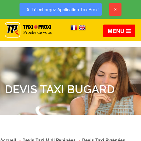
📱 Téléchargez Application TaxiProxi
X
MENU
DEVIS TAXI BUGARD
Accueil
>
Devis Taxi Midi Pyrénées
>
Devis Taxi Pyrénées