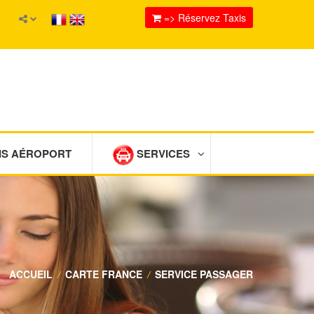
=> Réservez Taxis
IS AÉROPORT
SERVICES
ACCUEIL
/
CARTE FRANCE
/
SERVICE PASSAGER