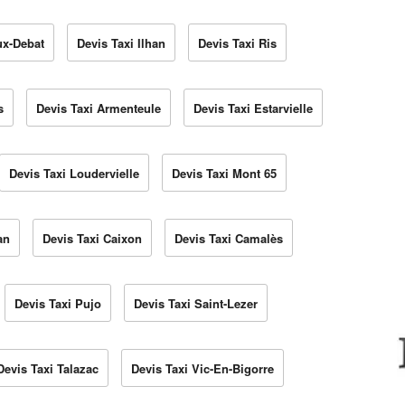
ux-Debat
Devis Taxi Ilhan
Devis Taxi Ris
s
Devis Taxi Armenteule
Devis Taxi Estarvielle
Devis Taxi Loudervielle
Devis Taxi Mont 65
an
Devis Taxi Caixon
Devis Taxi Camalès
Devis Taxi Pujo
Devis Taxi Saint-Lezer
Devis Taxi Talazac
Devis Taxi Vic-En-Bigorre