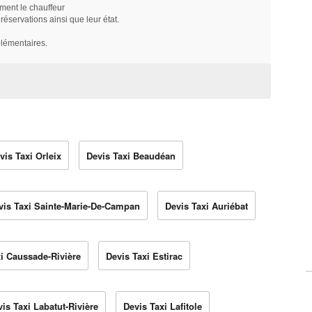
ment le chauffeur
servations ainsi que leur état.
plémentaires.
vis Taxi Orleix
Devis Taxi Beaudéan
vis Taxi Sainte-Marie-De-Campan
Devis Taxi Auriébat
i Caussade-Rivière
Devis Taxi Estirac
is Taxi Labatut-Rivière
Devis Taxi Lafitole