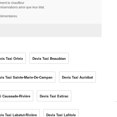
ment le chauffeur
servations ainsi que leur état.
plémentaires.
vis Taxi Orleix
Devis Taxi Beaudéan
vis Taxi Sainte-Marie-De-Campan
Devis Taxi Auriébat
i Caussade-Rivière
Devis Taxi Estirac
is Taxi Labatut-Rivière
Devis Taxi Lafitole