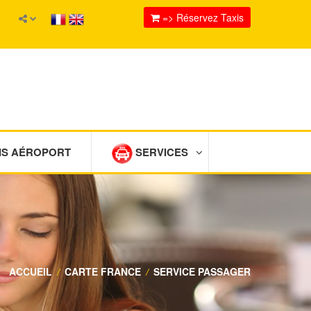
=> Réservez Taxis
IS AÉROPORT
SERVICES
ACCUEIL
/
CARTE FRANCE
/
SERVICE PASSAGER