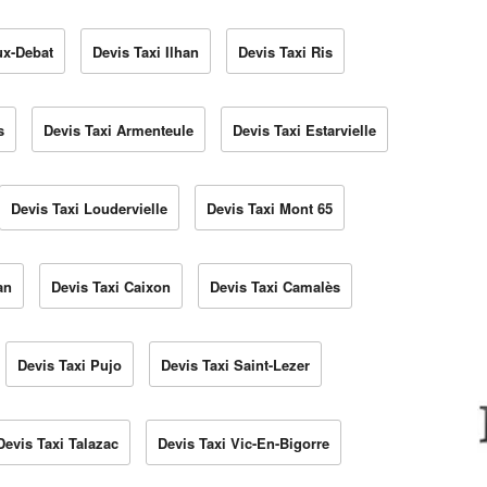
ux-Debat
Devis Taxi Ilhan
Devis Taxi Ris
s
Devis Taxi Armenteule
Devis Taxi Estarvielle
Devis Taxi Loudervielle
Devis Taxi Mont 65
an
Devis Taxi Caixon
Devis Taxi Camalès
Devis Taxi Pujo
Devis Taxi Saint-Lezer
Devis Taxi Talazac
Devis Taxi Vic-En-Bigorre