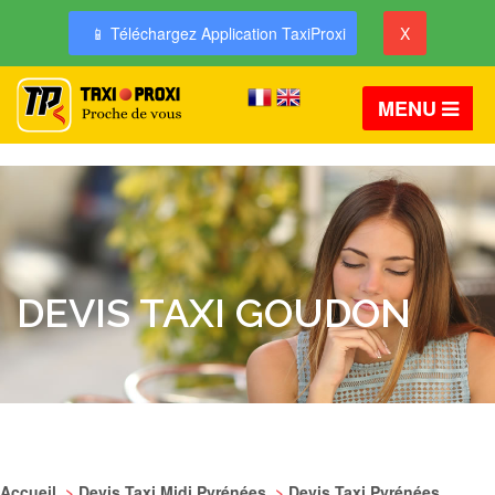
📱 Téléchargez Application TaxiProxi
X
MENU
DEVIS TAXI GOUDON
Accueil
>
Devis Taxi Midi Pyrénées
>
Devis Taxi Pyrénées