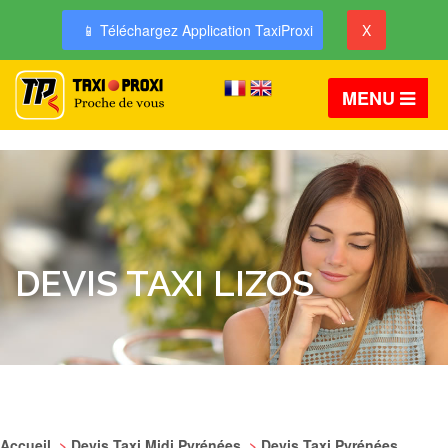
📱 Téléchargez Application TaxiProxi
X
MENU
DEVIS TAXI LIZOS
Accueil
>
Devis Taxi Midi Pyrénées
>
Devis Taxi Pyrénées