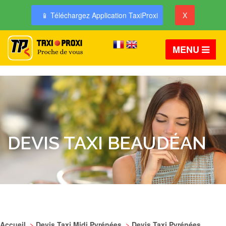
📱 Téléchargez Application TaxiProxi
X
MENU
DEVIS TAXI BEAUDÉAN
Accueil
>
Devis Taxi Midi Pyrénées
>
Devis Taxi Pyrénées