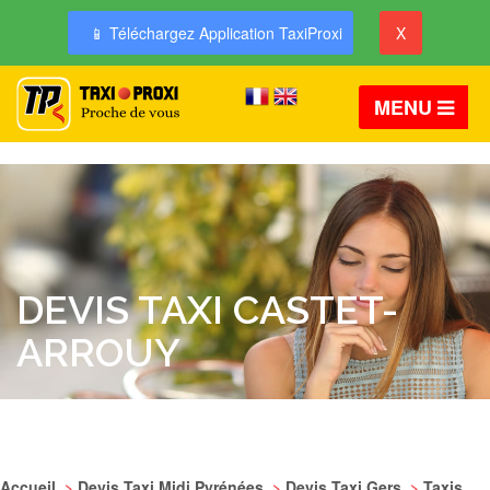
📱 Téléchargez Application TaxiProxi
X
MENU
DEVIS TAXI CASTET-
ARROUY
Accueil
>
Devis Taxi Midi Pyrénées
>
Devis Taxi Gers
>
Taxis