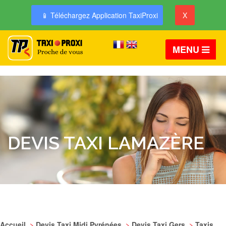
📱 Téléchargez Application TaxiProxi
X
MENU
DEVIS TAXI LAMAZÈRE
Accueil
>
Devis Taxi Midi Pyrénées
>
Devis Taxi Gers
>
Taxis