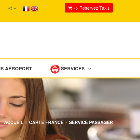
=> Réservez Taxis
IS AÉROPORT
SERVICES
ACCUEIL
/
CARTE FRANCE
/
SERVICE PASSAGER