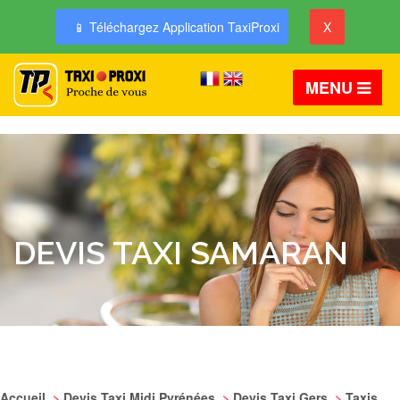
📱 Téléchargez Application TaxiProxi
X
MENU
DEVIS TAXI SAMARAN
Accueil
>
Devis Taxi Midi Pyrénées
>
Devis Taxi Gers
>
Taxis