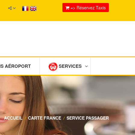
=> Réservez Taxis
IS AÉROPORT
SERVICES
ACCUEIL
/
CARTE FRANCE
/
SERVICE PASSAGER