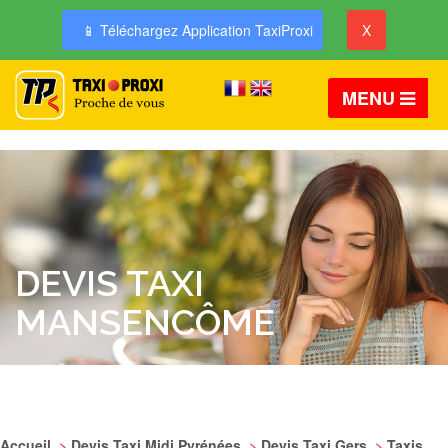
📱 Téléchargez Application TaxiProxi
X
MENU
DEVIS TAXI
MANSENCÔME
Accueil
>
Devis Taxi Midi Pyrénées
>
Devis Taxi Gers
>
Taxis