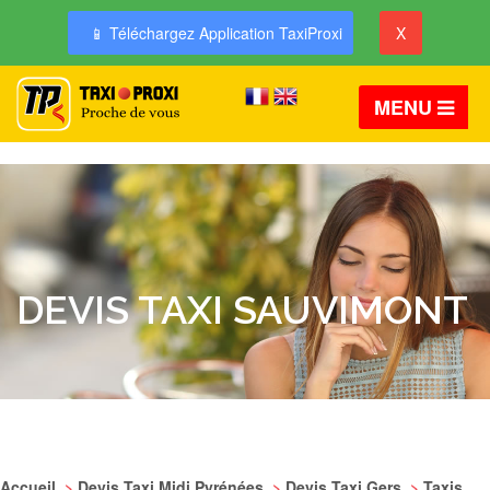
📱 Téléchargez Application TaxiProxi
X
MENU
DEVIS TAXI SAUVIMONT
Accueil
>
Devis Taxi Midi Pyrénées
>
Devis Taxi Gers
>
Taxis