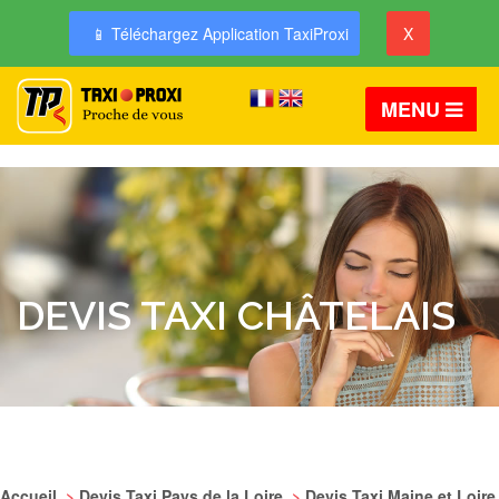
📱 Téléchargez Application TaxiProxi
X
MENU
DEVIS TAXI CHÂTELAIS
Accueil
>
Devis Taxi Pays de la Loire
>
Devis Taxi Maine et Loire